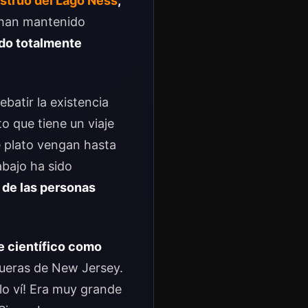
truo del Lago Ness
,
han mantenido
odo totalmente
batir la existencia
o que tiene un viaje
e plato vengan hasta
abajo ha sido
 de las personas
e científico como
fueras de New Jersey.
lo ví! Era muy grande