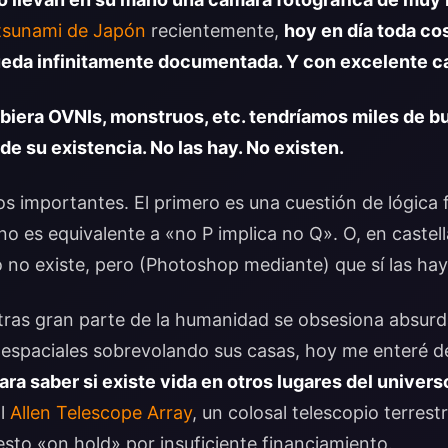
tsunami de Japón
recientemente,
hoy en día toda co
eda infinitamente documentada. Y con excelente ca
hubiera OVNIs, monstruos, etc. tendríamos miles de 
de su existencia. No las hay. No existen.
os importantes. El primero es una cuestión de lógica
 no es equivalente a «no P implica no Q». O, en caste
 no existe, pero (Photoshop mediante) que sí las hay
tras gran parte de la humanidad se obsesiona absur
s espaciales sobrevolando sus casas, hoy me enteré 
 para saber si existe vida en otros lugares del univer
El
Allen Telescope Array
, un colosal telescopio terres
uesto «on hold» por insuficiente financiamiento.