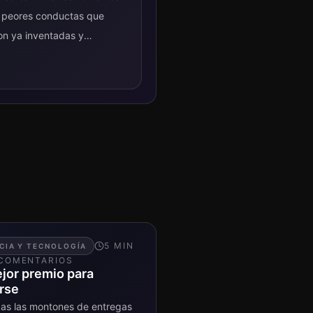
s peores conductas que
on ya inventadas y
especie animal....
5
MIN
CIA Y TECNOLOGÍA
COMENTARIO
S
ejor premio para
rse
as las montones de entregas