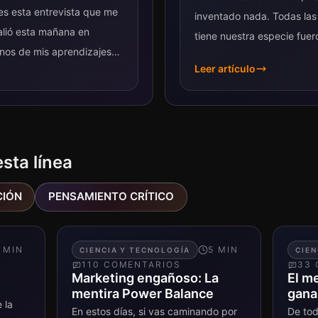
es esta entrevista que me
inventado nada. Todas la
alió esta mañana en
tiene nuestra especie fuer
unos de mis aprendizajes
perfeccionadas por alguna 
Leer artículo
 por Mariano...
esta línea
CIÓN
PENSAMIENTO CRÍTICO
MIN
5
MIN
CIENCIA Y TECNOLOGÍA
CIEN
110
COMENTARIO
S
33
Marketing engañoso: La
El m
mentira Power Balance
gana
 la
En estos días, si vas caminando por
De tod