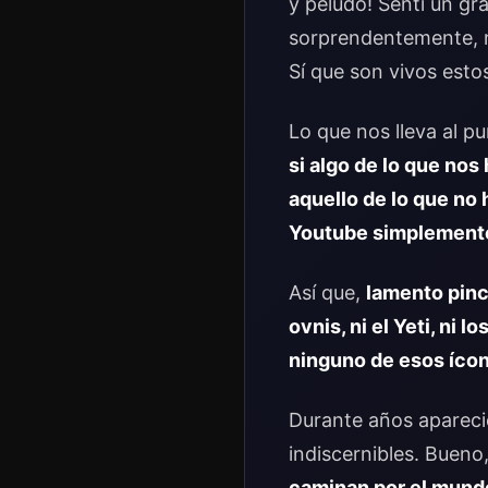
y peludo! Sentí un gr
sorprendentemente, no
Sí que son vivos esto
Lo que nos lleva al p
si algo de lo que nos 
aquello de lo que no
Youtube simplemente 
Así que,
lamento pinch
ovnis, ni el Yeti, ni 
ninguno de esos ícon
Durante años apareci
indiscernibles. Bueno
caminan por el mundo