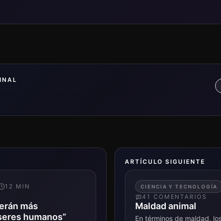
INAL
ARTÍCULO SIGUIENTE
12
MIN
CIENCIA Y TECNOLOGÍA
41
COMENTARIO
S
serán más
Maldad animal
 seres humanos”
En términos de maldad, l