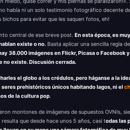
an miedo, quise correr y mis piernas se paralizaron!»
 había ni un solo testimonio fotográfico decente de
s bichos para evitar que les saquen fotos, eh!
unto central de ese breve post.
En esta época, es muy
hablan existe o no.
Basta aplicar una sencilla regla 
 hay 38.000 imágenes en Flickr, Picasa o Facebook 
no existe. Discusión cerrada.
arles el globo a los crédulos, pero háganse a la idea
los seres prehistóricos únicos habitando lagos, ni el
c
os de la cultura pop
.
eron montones de imágenes de supuestos OVNIs, sie
, resulta que desde hace unos 5 años, casi t
odas las 
 llevan en su mano una cámara fotográfica de muy 