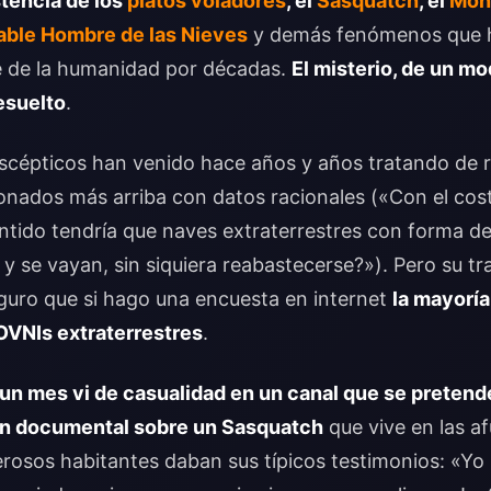
stencia de los
platos voladores
, el
Sasquatch
, el
Mons
ble Hombre de las Nieves
y demás fenómenos que 
te de la humanidad por décadas.
El misterio, de un m
esuelto
.
 escépticos han venido hace años y años tratando de re
nados más arriba con datos racionales («Con el cost
entido tendría que naves extraterrestres con forma d
 y se vayan, sin siquiera reabastecerse?»). Pero su tr
eguro que si hago una encuesta en internet
la mayoría
OVNIs extraterrestres
.
un mes vi de casualidad en un canal que se pretend
n documental sobre un Sasquatch
que vive en las a
osos habitantes daban sus típicos testimonios: «Yo 