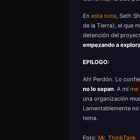
En
esta nota
, Seth S
de la Tierra), el que
detención del proyec
empezando a explorar
EPILOGO:
Ah! Perdón. Lo confi
no lo sepan
. A mí
me 
una organización muc
Lamentablemente no p
tema.
Foto:
Mr. ThinkTank