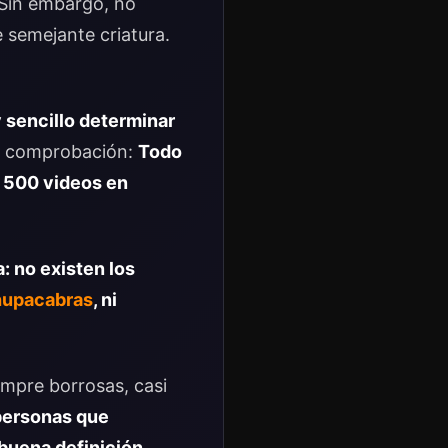
. Sin embargo, no
 semejante criatura.
 sencillo determinar
de comprobación:
Todo
y 500 videos en
: no existen los
hupacabras
, ni
mpre borrosas, casi
personas que
buena definición
.