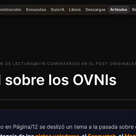
onstrucción
Encuestas
Guía IA
Libros
Descargas
Artículos
Bi
IN
DE LECTURA
116
COMENTARIO
S
EN EL POST ORIGINAL
S
 sobre los OVNIs
o en Página/12 se deslizó un tema a la pasada sobre 