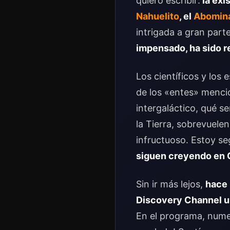
quiero escribir:
la exi
Nahuelito
, el
Abomina
intrigada a gran par
impensado, ha sido r
Los científicos y los
de los «entes» mencio
intergaláctico, qué s
la Tierra, sobrevuelen
infructuoso. Estoy s
siguen creyendo en 
Sin ir más lejos,
hace 
Discovery Channel u
En el programa, numer