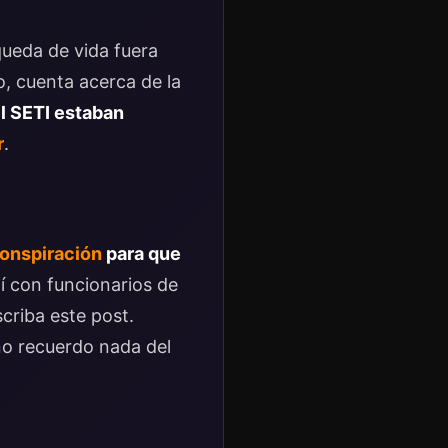
squeda de vida fuera
o, cuenta acerca de la
l SETI estaban
r
.
onspiración
para que
ní con funcionarios de
criba este post.
o recuerdo nada del