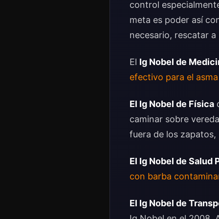
control especialment
meta es poder así con
necesario, rescatar a
El
Ig Nobel de Medici
efectivo para el asm
El Ig Nobel de Física
c
caminar sobre veredas
fuera de los zapatos, 
El Ig Nobel de Salud 
con barba contaminan
El Ig Nobel de Transp
Ig Nobel en el 2008.