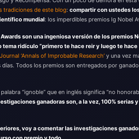
esgo y Recompensa. Con un poco de demora en esta 
s tradiciones de este blog
:
compartir con ustedes lo
ientífico mundial
: los imperdibles premios Ig Nobel 
l Awards
son una ingeniosa versión de los premios N
tema ridículo “primero te hace reir y luego te hace
Journal ‘Annals of Improbable Research’
y una vez má
 días. Todos los premios son entregados por ganado
 palabra “ignoble” que en inglés significa “no honorab
vestigaciones ganadoras son, a la vez, 100% serias 
teriores, voy a comentar las investigaciones ganad
urso con premio y todo…