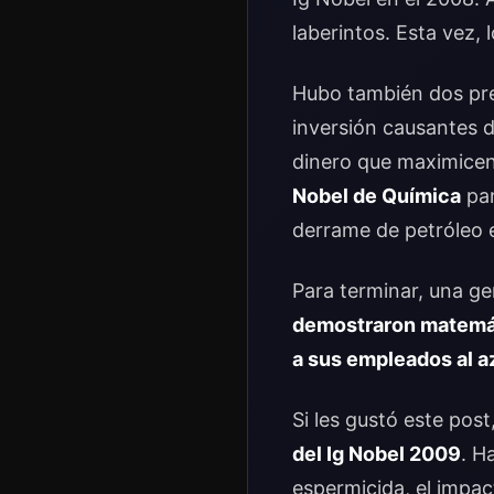
laberintos. Esta vez,
Hubo también dos pre
inversión causantes d
dinero que maximicen 
Nobel de Química
par
derrame de petróleo 
Para terminar, una ge
demostraron matemát
a sus empleados al a
Si les gustó este post
del Ig Nobel 2009
. H
espermicida, el impact