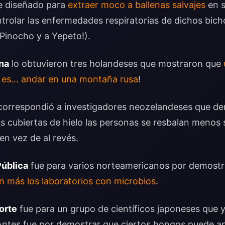
e diseñado para
extraer moco a ballenas salvajes
en s
trolar las enfermedades respiratorias de dichos bichos
 Pinocho y a Yepeto!).
na
lo obtuvieron tres holandeses que mostraron que
a es… andar en una montaña rusa
!
orrespondió a investigadores neozelandeses que de
 cubiertas de hielo las personas se resbalan menos s
en vez de al revés.
Pública
fue para varios norteamericanos por demost
 más los laboratorios con microbios
.
orte
fue para un grupo de científicos japoneses que 
 Antes fue por demostrar que ciertos hongos puede a