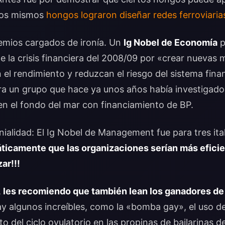
 los mismos
hongos lograron diseñar redes ferroviarias
mios cargados de ironía. Un
Ig Nobel de Economía
p
e la crisis financiera del 2008/09 por «crear nuevas m
el rendimiento y reduzcan el riesgo del sistema fina
a un grupo que hace ya unos años había investigado 
en el fondo del mar con financiamiento de BP.
nialidad: El Ig Nobel de Management fue para tres ita
icamente que las organizaciones serían más eficie
zar
!!!
,
les recomiendo que también lean los ganadores de
ay algunos increíbles, como la «bomba gay», el uso 
o del ciclo ovulatorio en las propinas de bailarinas d