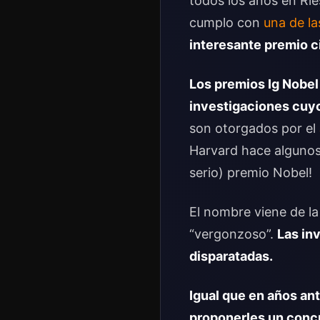
todos los años en Ri
cumplo con
una de la
interesante premio c
Los premios
Ig Nobe
investigaciones cuyo 
son otorgados por el
Harvard hace algunos
serio) premio Nobel!
El nombre viene de la
“vergonzoso”.
Las in
disparatadas.
Igual que en años an
proponerles un conc