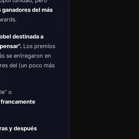
oportunidad, pero
s ganadores del más
Awards.
obel destinada a
 pensar”.
Los premios
s se entregaron en
res del (un poco más
le” o
y francamente
oras y después