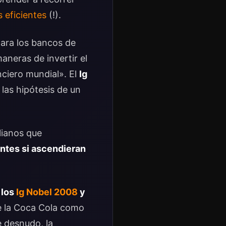
 eficientes
(!).
ara los bancos de
aneras de invertir el
nciero mundial». El
Ig
las hipótesis de un
lianos que
ntes si ascendieran
 los
Ig Nobel 2008
y
de la Coca Cola como
e desnudo, la