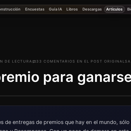
onstrucción
Encuestas
Guía IA
Libros
Descargas
Artículos
Bi
N
DE LECTURA
33
COMENTARIO
S
EN EL POST ORIGINAL
SA
premio para ganars
s de entregas de premios que hay en el mundo, sólo 