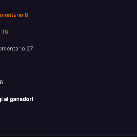
mentario 8
 16
omentario 27
36
í al ganador!