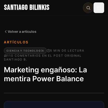
SANTIAGO BILINKIS
Abri
Volver a artículos
ARTÍCULOS
5
MIN
DE LECTURA
CIENCIA Y TECNOLOGÍA
110
COMENTARIO
S
EN EL POST ORIGINAL
SANTIAGO B.
Marketing engañoso: La
mentira Power Balance