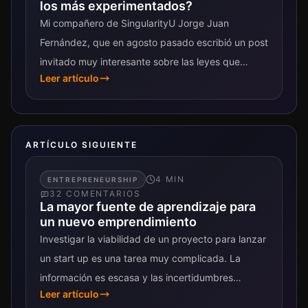
los más experimentados?
Mi compañero de SingularityU Jorge Juan
Fernández, que en agosto pasado escribió un post
invitado muy interesante sobre las leyes que
Leer artículo
gobiernan el mundo digital, vuelve a Riesgo...
ARTÍCULO SIGUIENTE
4
MIN
ENTREPRENEURSHIP
32
COMENTARIO
S
La mayor fuente de aprendizaje para
un nuevo emprendimiento
Investigar la viabilidad de un proyecto para lanzar
un start up es una tarea muy complicada. La
información es escasa y las incertidumbres
Leer artículo
muchas. Sin embargo, cuando me...