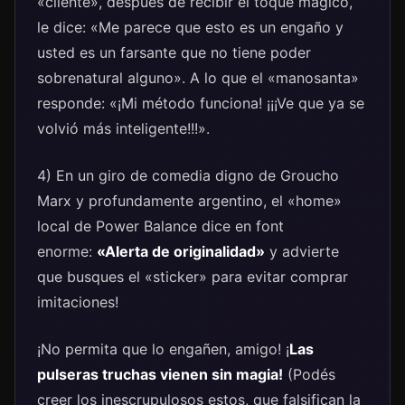
«cliente», después de recibir el toque mágico,
le dice: «Me parece que esto es un engaño y
usted es un farsante que no tiene poder
sobrenatural alguno». A lo que el «manosanta»
responde: «¡Mi método funciona! ¡¡¡Ve que ya se
volvió más inteligente!!!».
4) En un giro de comedia digno de Groucho
Marx y profundamente argentino, el «home»
local de Power Balance dice en font
enorme:
«Alerta de originalidad»
y advierte
que busques el «sticker» para evitar comprar
imitaciones!
¡No permita que lo engañen, amigo! ¡
Las
pulseras truchas vienen sin magia!
(Podés
creer los inescrupulosos estos, que falsifican la