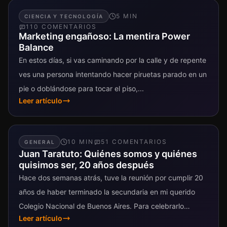
5
MIN
CIENCIA Y TECNOLOGÍA
110
COMENTARIO
S
Marketing engañoso: La mentira Power
Balance
En estos días, si vas caminando por la calle y de repente
ves una persona intentando hacer piruetas parado en un
pie o doblándose para tocar el piso,...
Leer artículo
10
MIN
51
COMENTARIO
S
GENERAL
Juan Taratuto: Quiénes somos y quiénes
quisimos ser, 20 años después
Hace dos semanas atrás, tuve la reunión por cumplir 20
años de haber terminado la secundaria en mi querido
Colegio Nacional de Buenos Aires. Para celebrarlo
Leer artículo
hicimos un...