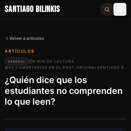
SANTIAGO BILINKIS
Abri
Volver a artículos
ARTÍCULOS
9
MIN
DE LECTURA
GENERAL
42
COMENTARIO
S
EN EL POST ORIGINAL
SANTIAGO B.
¿Quién dice que los
estudiantes no comprenden
lo que leen?