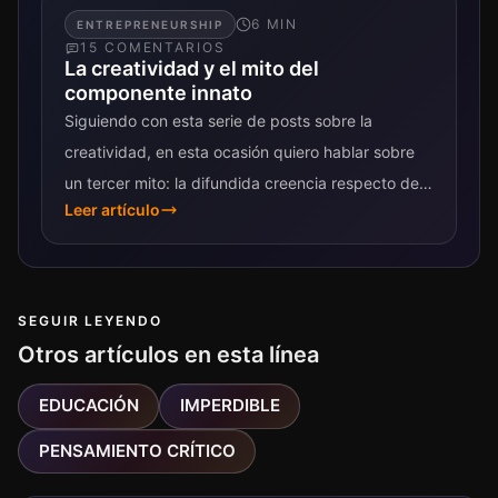
6
MIN
ENTREPRENEURSHIP
15
COMENTARIO
S
La creatividad y el mito del
componente innato
Siguiendo con esta serie de posts sobre la
creatividad, en esta ocasión quiero hablar sobre
un tercer mito: la difundida creencia respecto de
Leer artículo
que existe una predisposición innata que
determina...
SEGUIR LEYENDO
Otros artículos en esta línea
EDUCACIÓN
IMPERDIBLE
PENSAMIENTO CRÍTICO