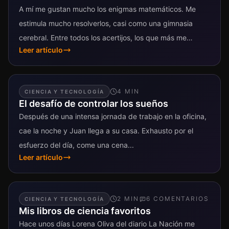
A mí me gustan mucho los enigmas matemáticos. Me
estimula mucho resolverlos, casi como una gimnasia
cerebral. Entre todos los acertijos, los que más me
Leer artículo
gustan son aquellos...
4
MIN
CIENCIA Y TECNOLOGÍA
El desafío de controlar los sueños
Después de una intensa jornada de trabajo en la oficina,
cae la noche y Juan llega a su casa. Exhausto por el
esfuerzo del día, come una cena...
Leer artículo
2
MIN
6
COMENTARIO
S
CIENCIA Y TECNOLOGÍA
Mis libros de ciencia favoritos
Hace unos días Lorena Oliva del diario La Nación me