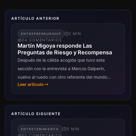
ARTÍCULO ANTERIOR
2
MIN
ENTREPRENEURSHIP
24
COMENTARIO
S
Martín Migoya responde Las
Preguntas de Riesgo y Recompensa
Después de la cálida acogida que tuvo esta
sección con la entrevista a Marcos Galperín,
vuelvo al ruedo con otro referente del mundo
Leer artículo
emprendedor respondiendo a las dos...
ARTÍCULO SIGUIENTE
3
MIN
ENTRETENIMIENTO
50
COMENTARIO
S