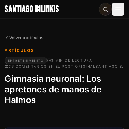
SANTIAGO BILINKIS
Abri
Volver a artículos
ARTÍCULOS
3
MIN
DE LECTURA
ENTRETENIMIENTO
36
COMENTARIO
S
EN EL POST ORIGINAL
SANTIAGO B.
Gimnasia neuronal: Los
apretones de manos de
Halmos