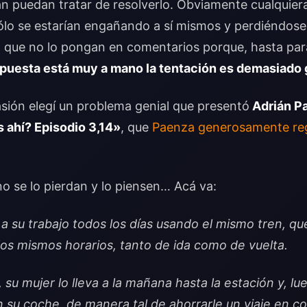
an puedan tratar de resolverlo. Obviamente cualquie
ólo se estarían engañando a sí mismos y perdiéndos
o que no lo pongan en comentarios porque, hasta par
espuesta está muy a mano la tentación es demasiado
sión elegí un problema genial que presentó
Adrián P
 ahí? Episodio 3,14»
, que
Paenza generosamente reg
o se lo pierdan y lo piensen… Acá va:
a su trabajo todos los días usando el mismo tren, qu
los mismos horarios, tanto de ida como de vuelta.
 su mujer lo lleva a la mañana hasta la estación y, lu
on su coche, de manera tal de ahorrarle un viaje en co