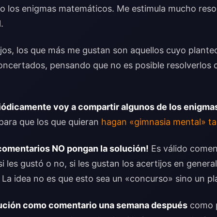
 los enigmas matemáticos. Me estimula mucho resol
.
ijos, los que más me gustan son aquellos cuyo plante
oncertados, pensando que no es posible resolverlos 
eriódicamente voy a compartir algunos de los enigm
para que los que quieran
hagan «gimnasia mental» t
 comentarios NO pongan la solución!
Es válido comen
i les gustó o no, si les gustan los acertijos en genera
. La idea no es que esto sea un «concurso» sino un pla
olución como comentario una semana después
como p