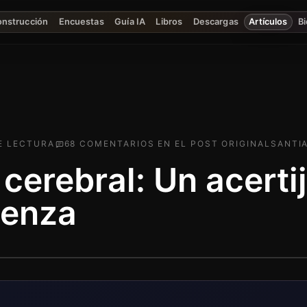
onstrucción
Encuestas
Guía IA
Libros
Descargas
Artículos
Bi
E LECTURA
68
COMENTARIO
S
EN EL POST ORIGINAL
SANTIA
cerebral: Un acerti
aenza