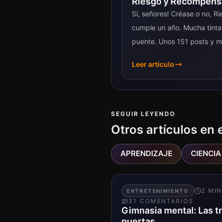
Riesgo y Recompens
Sí, señores! Créase o no, 
cumple un año. Mucha tintat
puente. Unos 151 posts y 
después...
Leer artículo
SEGUIR LEYENDO
Otros artículos en 
APRENDIZAJE
CIENCIA
2
MI
ENTRETENIMIENTO
31
COMENTARIO
S
Gimnasia mental: Las t
puertas