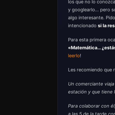
los que no lo conozc
y googlearlo… pero s
algo interesante. Pid
intencionado
si la r
Para esta primera oca
«Matemática… ¿estás
leerlo
!
Les recomiendo que n
Un comerciante viaja 
estación y que tiene 
Para colaborar con él,
a las 5 de la tarde c