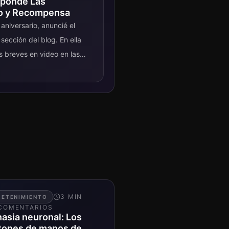
sponde Las
go y Recompensa
aniversario, anuncié el
ección del blog. En ella
s breves en video en las
3
MIN
RETENIMIENTO
COMENTARIO
S
asia neuronal: Los
tones de manos de