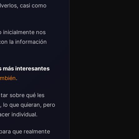
verlos, casi como
o inicialmente nos
con la información
as más interesantes
ambién
.
tar sobre qué les
l, lo que quieran, pero
cer individual.
ara que realmente