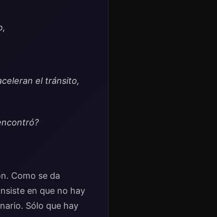
o,
eleran el tránsito,
encontró?
ión. Como se da
onsiste en que no hay
inario. Sólo que hay