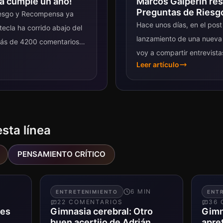
a cumple un año!
Marcos Galperín re
Preguntas de Ries
Riesgo y Recompensa ya
Hace unos días, en el post 
ecla ha corrido abajo del
lanzamiento de una nueva s
más de 4200 comentarios
voy a compartir entrevista
Leer artículo
que...
esta línea
PENSAMIENTO CRÍTICO
N
6
MIN
ENTRETENIMIENTO
ENT
22
COMENTARIO
S
36
res
Gimnasia cerebral: Otro
Gimn
buen acertijo de Adrián
apre