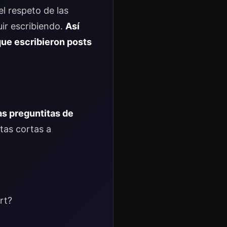
el respeto de las
ir escribiendo.
Así
que escribieron
posts
as preguntitas de
stas cortas a
rt?