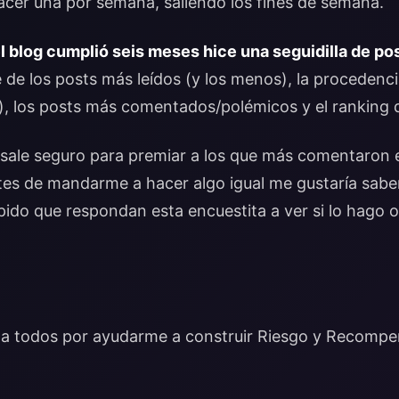
hacer una por semana, saliendo los fines de semana.
l blog cumplió seis meses hice una seguidilla de po
 de los posts más leídos (y los menos), la procedencia
tc), los posts más comentados/polémicos y el ranking d
s sale seguro para premiar a los que más comentaron 
es de mandarme a hacer algo igual me gustaría saber 
 pido que respondan esta encuestita a ver si lo hago 
a todos por ayudarme a construir Riesgo y Recompe