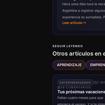
Hace unos días tuve la nece
Argentina a registrar alguno
experiencia es surrealista. P
Leer artículo
ponés «www» adelante la...
SEGUIR LEYENDO
Otros artículos en 
APRENDIZAJE
EMPREN
3
MI
ENTREPRENEURSHIP
19
COMENTARIO
S
Tus próximas vacacion
Faltan cuatro meses para que
empiece el verano. Y si te inte