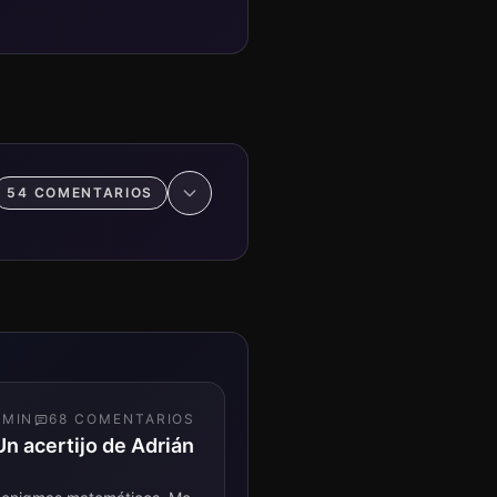
54
COMENTARIO
S
MIN
68
COMENTARIO
S
Un acertijo de Adrián