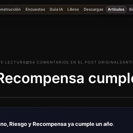
onstrucción
Encuestas
Guía IA
Libros
Descargas
Artículos
Bi
E LECTURA
54
COMENTARIO
S
EN EL POST ORIGINAL
SANTI
 Recompensa cumple
 no, Riesgo y Recompensa ya cumple un año
.