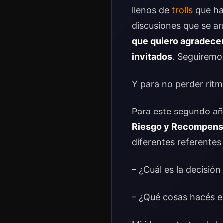
llenos de
trolls
que hac
discusiones que se a
que quiero agradecer
invitados
. Seguiremo
Y para no perder rit
Para este segundo a
Riesgo y Recompen
diferentes referente
– ¿Cuál es la decisió
– ¿Qué cosas hacés e