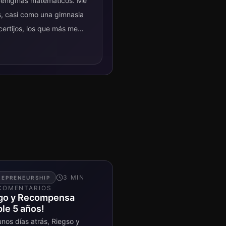
 enigmas matemáticos. Me
s, casi como una gimnasia
certijos, los que más me
3
MIN
REPRENEURSHIP
OMENTARIO
S
go y Recompensa
le 5 años!
nos días atrás, Riegso y