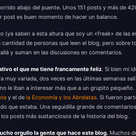
corrido abajo del puente. Unos 151 posts y más de 4
r post es buen momento de hacer un balance.
vo (ya saben a esta altura que soy un «freak» de las e
 cantidad de personas que leen el blog, pero sobre t
allá y suman en las discusiones en comentarios.
tativo el que me tiene francamente feliz
. Si bien mi i
ra muy variada, dos veces en las últimas semanas sal
o le iban a interesar más que a un grupito pequeño. 
nte
y el de
la Economía y los Abrelatas
. Si fueron par
do que estaba. Una seguidilla grande de comentarios
los posts más sustanciosos de la historia del blog.
cho orgullo la gente que hace este blog.
Muchos de 