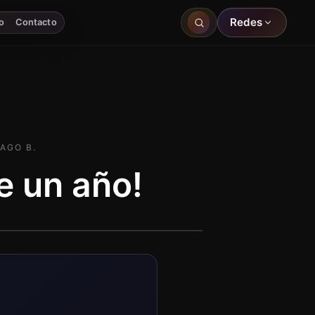
Redes
o
Contacto
AGO B.
 un año!