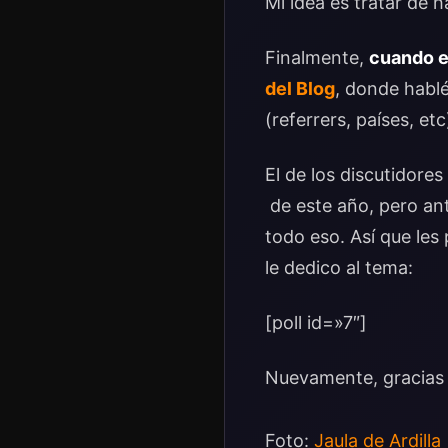
Mi idea es tratar de 
Finalmente,
cuando e
del Blog
, donde hablé
(referrers, países, e
El de los discutidore
de este año, pero ant
todo eso. Así que les
le dedico al tema:
[poll id=»7″]
Nuevamente, gracias 
Foto:
Jaula de Ardilla