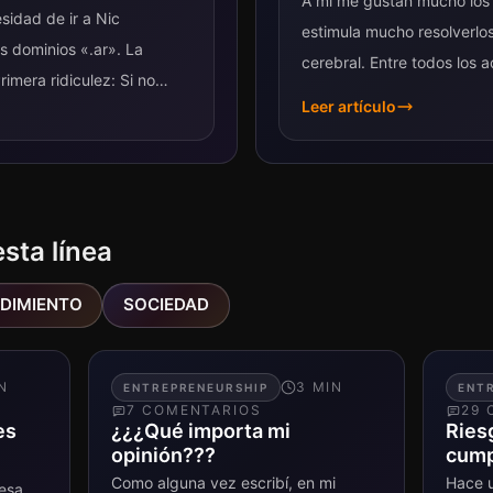
A mí me gustan mucho los
sidad de ir a Nic
estimula mucho resolverlo
s dominios «.ar». La
cerebral. Entre todos los a
rimera ridiculez: Si no
gustan son aquellos...
Leer artículo
esta línea
DIMIENTO
SOCIEDAD
N
3
MIN
ENTREPRENEURSHIP
ENT
7
COMENTARIO
S
29
C
es
¿¿¿Qué importa mi
Ries
opinión???
cump
Como alguna vez escribí, en mi
Hace u
resa