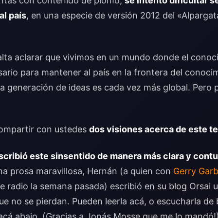
tintas con contenido de plomo,
se intentó dificultar 
al país
, en una especie de versión 2012 del «Alpargata
alta aclarar que vivimos en un mundo donde el conoc
rio para mantener al país en la frontera del conocim
la generación de ideas es cada vez más global. Pero
compartir con ustedes
dos visiones acerca de este t
scribió este sinsentido de manera más clara y con
na prosa maravillosa, Hernán (a quien con
Gerry Garb
 radio la semana pasada) escribió en su blog Orsai 
ue no se pierdan. Pueden leerla acá, o escucharla de
acá abajo. (Gracias a Jonás Mosse que me lo mandó!