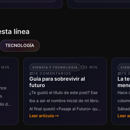
esta línea
TECNOLOGÍA
MIN
3
MIN
CIENCIA Y TECNOLOGÍA
CIEN
16
COMENTARIO
S
75
C
Guía para sobrevivir al
La t
futuro
meno
ance
¿Te gustó el título de este post? Ese
Hace d
es
iba a ser el nombre inicial de mi libro.
column
dio de
Al final quedó «Pasaje al Futuro» que
Sábad
ese
Leer artículo
Leer a
era más corto y ese...
hacer 
con los