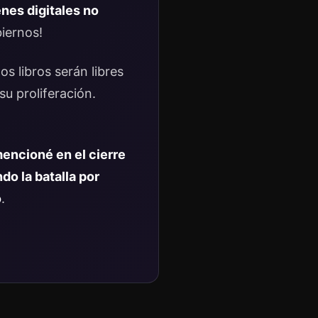
enes digitales no
biernos!
os libros serán libres
su proliferación.
encioné en el cierre
ndo la batalla por
o
.