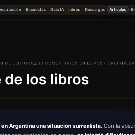
onstrucción
Encuestas
Guía IA
Libros
Descargas
Artículos
Bi
IN
DE LECTURA
30
COMENTARIO
S
EN EL POST ORIGINAL
SA
 de los libros
en Argentina una situación surrealista.
Con la absur