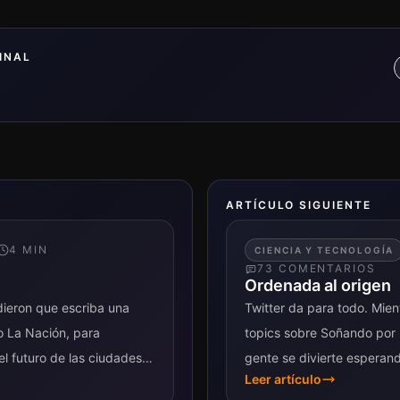
INAL
ARTÍCULO SIGUIENTE
4
MIN
CIENCIA Y TECNOLOGÍA
73
COMENTARIO
S
Ordenada al origen
dieron que escriba una
Twitter da para todo. Mien
o La Nación, para
topics sobre Soñando por B
l futuro de las ciudades
gente se divierte espera
Leer artículo
al #holachicos, algunos...