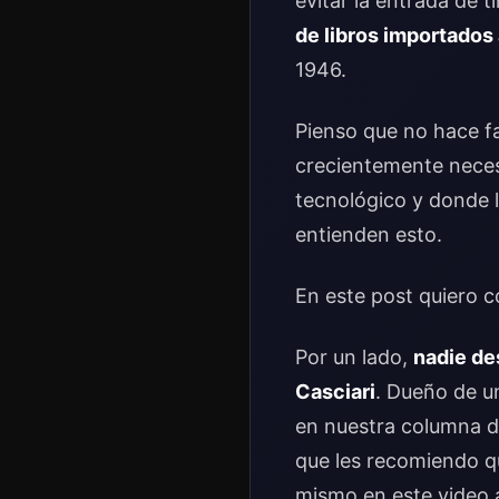
evitar la entrada de 
de libros importados 
1946.
Pienso que no hace f
crecientemente necesa
tecnológico y donde 
entienden esto.
En este post quiero 
Por un lado,
nadie de
Casciari
. Dueño de u
en nuestra columna de
que les recomiendo q
mismo en este video 