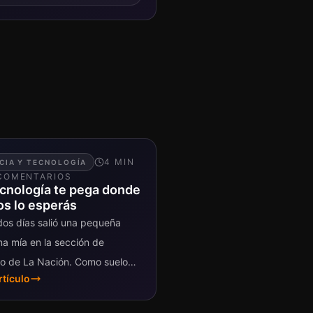
4
MIN
CIA Y TECNOLOGÍA
OMENTARIO
S
ecnología te pega donde
s lo esperás
os días salió una pequeña
a mía en la sección de
o de La Nación. Como suelo
rtículo
en esos casos, comparto aquí
 lectores del...