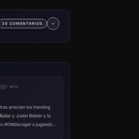
30
COMENTARIO
S
1
MIN
tras arrecian los trending
ailar y Justin Bieber y la
ndo #DMdecoger o jugando