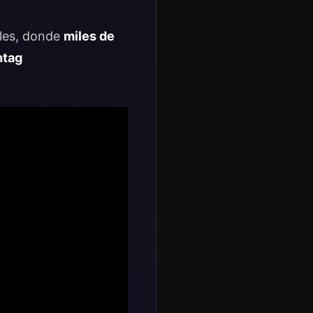
ales, donde
miles de
htag