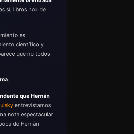
seriamente la entrada
s sí, libros no» de
imiento es
iento científico y
 parece que no todos
ema
.
tundente que Hernán
ulsky
entrevistamos
una nota espectacular
 boca de Hernán
)