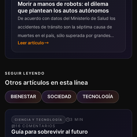
Morir a manos de robots: el dilema
que plantean los autos autónomos
De acuerdo con datos del Ministerio de Salud los
accidentes de tránsito son la séptima causa de
muertes en el país, sólo superada por grandes
Leer artículo
males como la...
SEGUIR LEYENDO
Otros artículos en esta línea
BIENESTAR
SOCIEDAD
TECNOLOGÍA
3
MIN
CIENCIA Y TECNOLOGÍA
16
COMENTARIO
S
Guía para sobrevivir al futuro