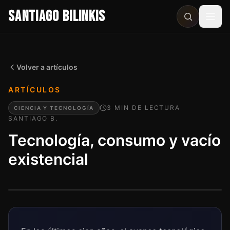
SANTIAGO BILINKIS
Abri
Volver a artículos
ARTÍCULOS
3
MIN
DE LECTURA
CIENCIA Y TECNOLOGÍA
SANTIAGO B.
Tecnología, consumo y vacío
existencial