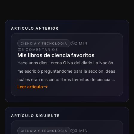
ARTÍCULO ANTERIOR
2
MIN
CIENCIA Y TECNOLOGÍA
6
COMENTARIO
S
Mis libros de ciencia favoritos
Hace unos días Lorena Oliva del diario La Nación
me escribió preguntándome para la sección Ideas
cuáles eran mis cinco libros favoritos de ciencia.
Leer artículo
Tuve que pensar bastante para...
ARTÍCULO SIGUIENTE
3
MIN
CIENCIA Y TECNOLOGÍA