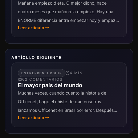
Mañana empiezo dieta. O mejor dicho, hace
cuatro meses que mañana la empiezo. Hay una
ENORME diferencia entre empezar hoy y empezar
Leer artículo
mañana. Esa es una realidad que...
ARTÍCULO SIGUIENTE
4
MIN
ENTREPRENEURSHIP
62
COMENTARIO
S
El mayor país del mundo
Muchas veces, cuando cuento la historia de
Officenet, hago el chiste de que nosotros
lanzamos Officenet en Brasil por error. Después
Leer artículo
siempre aclaro que no es que la...