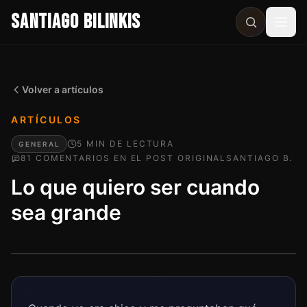
SANTIAGO BILINKIS
Abri
Volver a artículos
ARTÍCULOS
5
MIN
DE LECTURA
GENERAL
81
COMENTARIO
S
EN EL POST ORIGINAL
SANTIAGO B.
Lo que quiero ser cuando
sea grande