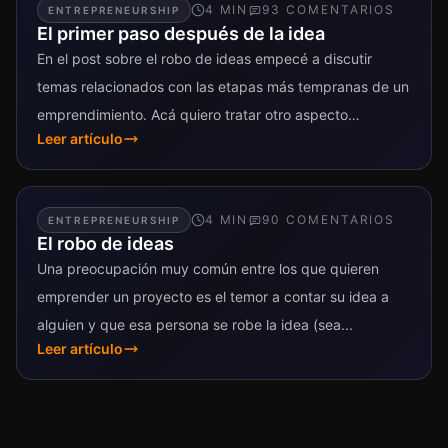
4
MIN
93
COMENTARIO
S
ENTREPRENEURSHIP
El primer paso después de la idea
En el post sobre el robo de ideas empecé a discutir
temas relacionados con las etapas más tempranas de un
emprendimiento. Acá quiero tratar otro aspecto
Leer artículo
relacionado a...
4
MIN
90
COMENTARIO
S
ENTREPRENEURSHIP
El robo de ideas
Una preocupación muy común entre los que quieren
emprender un proyecto es el temor a contar su idea a
alguien y que esa persona se robe la idea (sea...
Leer artículo