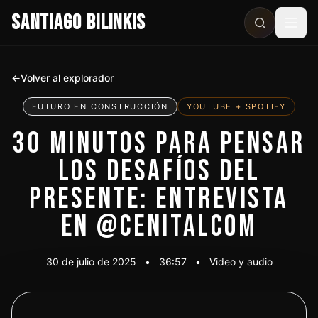
SANTIAGO BILINKIS
Abri
←
Volver al explorador
FUTURO EN CONSTRUCCIÓN
YOUTUBE + SPOTIFY
30 MINUTOS PARA PENSAR
LOS DESAFÍOS DEL
PRESENTE: ENTREVISTA
EN @CENITALCOM
30 de julio de 2025
•
36:57
•
Video y audio
Ver video
Escuchar