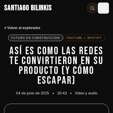
SANTIAGO BILINKIS
Abri
←
Volver al explorador
FUTURO EN CONSTRUCCIÓN
YOUTUBE + SPOTIFY
ASÍ ES COMO LAS REDES
TE CONVIRTIERON EN SU
PRODUCTO (Y CÓMO
ESCAPAR)
04 de junio de 2025
•
20:42
•
Video y audio
Ver video
Escuchar