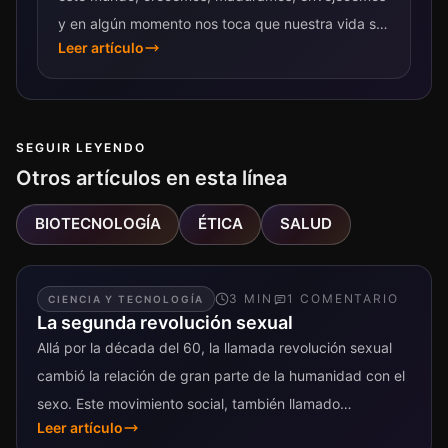
y en algún momento nos toca que nuestra vida se
Leer artículo
termine. La razón biológica por la...
SEGUIR LEYENDO
Otros artículos en esta línea
BIOTECNOLOGÍA
ÉTICA
SALUD
3
MIN
1
COMENTARIO
CIENCIA Y TECNOLOGÍA
La segunda revolución sexual
Allá por la década del 60, la llamada revolución sexual
cambió la relación de gran parte de la humanidad con el
sexo. Este movimiento social, también llamado
Leer artículo
liberación...