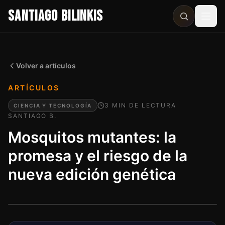
SANTIAGO BILINKIS
Abri
Volver a artículos
ARTÍCULOS
3
MIN
DE LECTURA
CIENCIA Y TECNOLOGÍA
SANTIAGO B.
Mosquitos mutantes: la
promesa y el riesgo de la
nueva edición genética