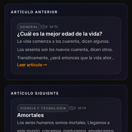
ARTÍCULO ANTERIOR
4
MIN
GENERAL
¿Cuál es la mejor edad de la vida?
La vida comienza a los cuarenta, dicen algunos.
Los sesenta son los nuevos cuarenta, dicen otros.
Transitivamente, ¿será entonces que la vida ahora
Leer artículo
comienza a los sesenta? Desde...
ARTÍCULO SIGUIENTE
3
MIN
CIENCIA Y TECNOLOGÍA
Amortales
Los seres humanos somos mortales. Llegamos a
este mundo, crecemos, maduramos, envejecemos