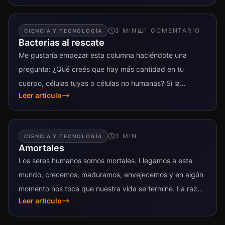
3
MIN
1
COMENTARIO
CIENCIA Y TECNOLOGÍA
Bacterias al rescate
Me gustaría empezar esta columna haciéndote una
pregunta: ¿Qué creés que hay más cantidad en tu
cuerpo, células tuyas o células no humanas? Si la
Leer artículo
pregunta te resultó...
3
MIN
CIENCIA Y TECNOLOGÍA
Amortales
Los seres humanos somos mortales. Llegamos a este
mundo, crecemos, maduramos, envejecemos y en algún
momento nos toca que nuestra vida se termine. La razón
Leer artículo
biológica por la...