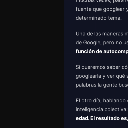
muchas veces, para r
fuente que googlear y
determinado tema.
Una de las maneras má
de Google, pero no u
función de autocompl
Si queremos saber c
googlearla y ver qué s
palabras la gente bus
El otro día, habland
inteligencia colectiva
edad. El resultado es,