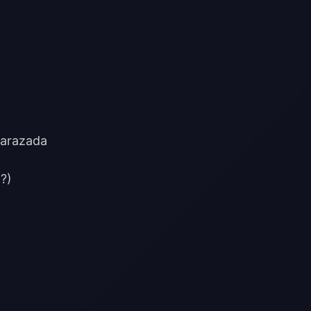
barazada
?)