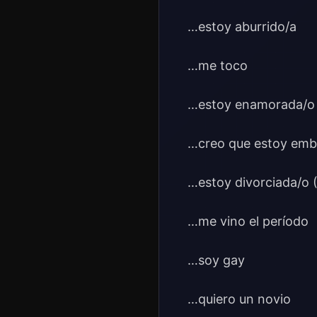
…estoy aburrido/a
…me toco
…estoy enamorada/o
…creo que estoy em
…estoy divorciada/o (
…me vino el período
…soy gay
…quiero un novio