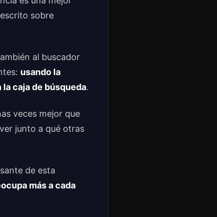
ncia es una mejor
escrito sobre
 también al buscador
ntes:
usando la
 la caja de búsqueda
.
as veces mejor que
ver junto a qué otras
esante de esta
reocupa más a cada