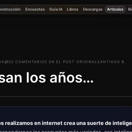
onstrucción
Encuestas
Guía IA
Libros
Descargas
Artículos
Bi
RA
22
COMENTARIO
S
EN EL POST ORIGINAL
SANTIAGO B.
san los años…
s realizamos en internet crea una suerte de intelige