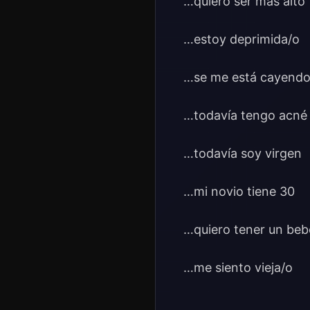
…quiero ser más alto
…estoy deprimida/o
…se me está cayendo 
…todavía tengo acné
…todavía soy virgen
…mi novio tiene 30
…quiero tener un beb
…me siento vieja/o