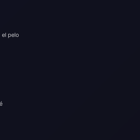
el pelo
é