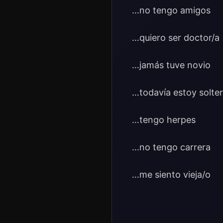
…no tengo amigos
…quiero ser doctor/a
…jamás tuve novio
…todavía estoy solte
…tengo herpes
…no tengo carrera
…me siento vieja/o