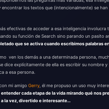
espondernos las preguntas más variadas, esa intelige
 encontrar los textos que (intencionalmente) se han 
s efectivas de acceder a esa inteligencia involucra
sando su función de Search sino parando un pasito a
etado que se activa cuando escribimos palabras en
ómo ven los demás a una determinada persona, much
e dice explícitamente de ella es escribir su nombre y 
ca a esa persona.
o con mi amigo
Gerry
, él me propuso un uso muy inter
:
entender cada etapa de la vida mirando qué nos p
 a la vez, divertido e interesante…