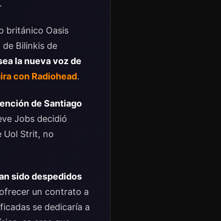
.
o británico Oasis
de Bilinkis de
sea la nueva voz de
gira con Radiohead
.
tención de Santiago
eve Jobs decidió
 Uol Strit, no
ían sido despedidos
 ofrecer un contrato a
ficadas se dedicaría a