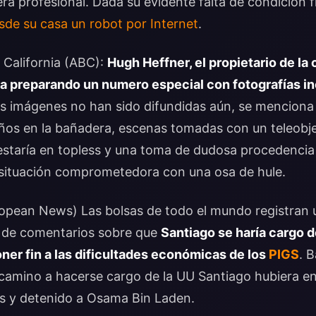
a profesional. Dada su evidente falta de condición fí
de su casa un robot por Internet
.
 California (ABC):
Hugh Heffner, el propietario de la
a preparando un numero especial con fotografías in
as imágenes no han sido difundidas aún, se menciona 
años en la bañadera, escenas tomadas con un teleobje
 estaría en topless y una toma de dudosa procedencia e
a situación comprometedora con una osa de hule.
opean News) Las bolsas de todo el mundo registran 
ir de comentarios sobre que
Santiago se haría cargo d
ner fin a las dificultades económicas de los
PIGS
. 
 camino a hacerse cargo de la UU Santiago hubiera e
s y detenido a Osama Bin Laden.