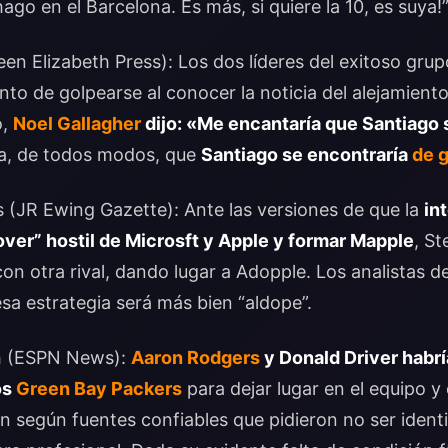
ago en el Barcelona. Es más, si quiere la 10, es suya!”
 Elizabeth Press): Los dos líderes del exitoso grup
o de golpearse al conocer la noticia del alejamiento 
o,
Noel Gallagher
dijo: «Me encantaría que Santiago 
ea, de todos modos, que
Santiago se encontraría
de 
 (JR Ewing Gazette): Ante las versiones de que la
in
over” hostil de Microsft y Apple y formar Mapple
, St
n otra rival, dando lugar a Adopple. Los analistas de
sa estrategia será más bien “aldope”.
h (ESPN News):
Aaron Rodgers
y Donald Driver habr
os
Green Bay Packers
para dejar lugar en el equipo y
en según fuentes confiables que pidieron no ser identi