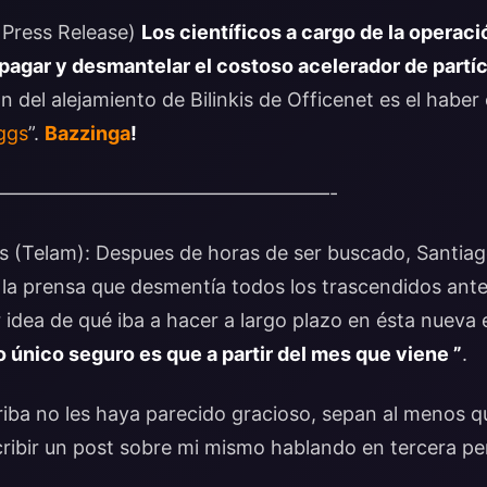
 Press Release)
Los científicos a cargo de la operac
apagar y desmantelar el costoso acelerador de partí
n del alejamiento de Bilinkis de Officenet es el haber
ggs
”.
Bazzinga
!
—————————————————-
 (Telam): Despues de horas de ser buscado, Santiago
 la prensa que desmentía todos los trascendidos ante
 idea de qué iba a hacer a largo plazo en ésta nueva 
o único seguro es que a partir del mes que viene ”
.
rriba no les haya parecido gracioso, sepan al menos 
cribir un post sobre mi mismo hablando en tercera p