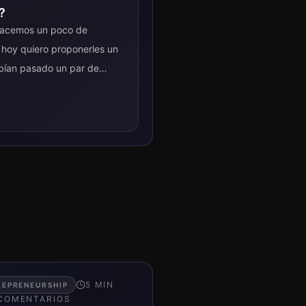
?
hacemos un poco de
 hoy quiero proponerles un
ían pasado un par de
5
MIN
REPRENEURSHIP
COMENTARIO
S