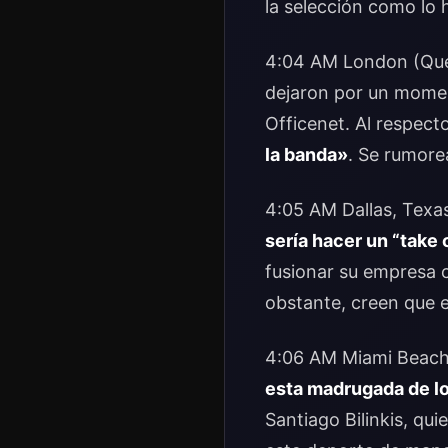
la selección como lo h
4:04 AM London (Queen
dejaron por un moment
Officenet. Al respect
la banda»
. Se rumor
4:05 AM Dallas, Texas
sería hacer un “take 
fusionar su empresa co
obstante, creen que e
4:06 AM Miami Beac
esta madrugada de l
Santiago Bilinkis, qui