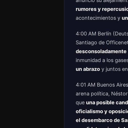
anunció su alejamien
rumores y repercusi
acontecimientos y
un
4:00 AM Berlín (Deuts
Santiago de Officene
desconsoladamente
inmunidad a los gase
un abrazo
y juntos e
4:01 AM Buenos Aires 
arena política, Nésto
que
una posible cand
oficialismo y oposic
el desembarco de Sant