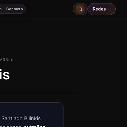
Redes
o
Contacto
AGO B.
is
 Santiago Bilinkis