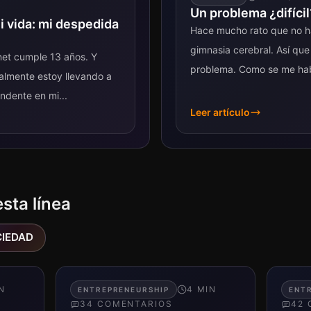
Un problema ¿difícil
mi vida: mi despedida
Hace mucho rato que no 
gimnasia cerebral. Así que
net cumple 13 años. Y
problema. Como se me hab
nalmente estoy llevando a
meses sin...
dente en mi...
Leer artículo
esta línea
IEDAD
N
4
MIN
ENTREPRENEURSHIP
ENT
34
COMENTARIO
S
42