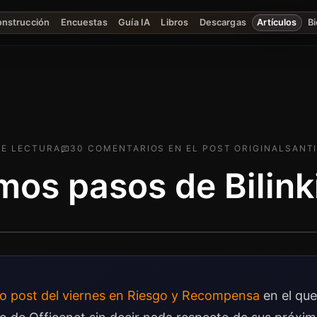
onstrucción
Encuestas
Guía IA
Libros
Descargas
Artículos
Bi
E LECTURA
30
COMENTARIO
S
EN EL POST ORIGINAL
SANTI
mos pasos de Bilink
o post del viernes en Riesgo y Recompensa
en el que