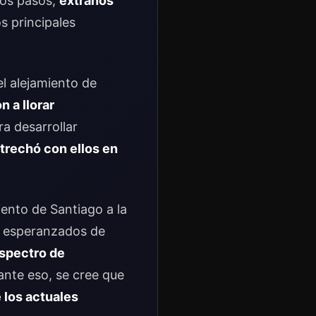
mos pasos,
extraños
s principales
l alejamiento de
 a llorar
a desarrollar
strechó con ellos en
ento de Santiago a la
on esperanzados de
espectro de
nte eso, se cree que
 los actuales