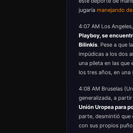
este deporte de maner
jugaría
manejando des
4:07 AM Los Angeles,
Playboy, se encuentr
Bilinkis
. Pese a que l
impúdicas a los dos 
una pileta en las que
los tres años, en un
4:08 AM Bruselas (Ur
generalizada, a part
Unión Uropea para po
parte, desmintió que
con sus propios puño