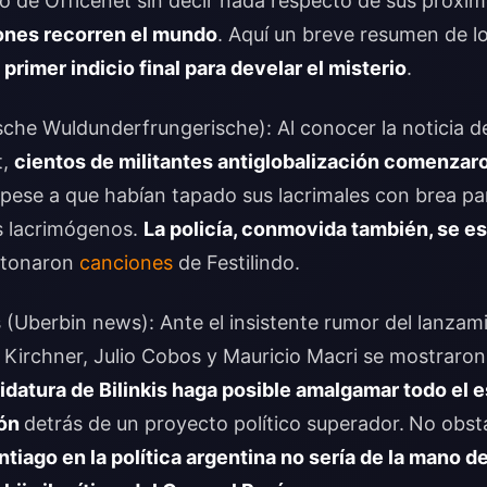
to de Officenet sin decir nada respecto de sus próxi
ones recorren el mundo
. Aquí un breve resumen de lo
 primer indicio final para develar el misterio
.
che Wuldunderfrungerische): Al conocer la noticia de
t,
cientos de militantes antiglobalización comenzaron
pese a que habían tapado sus lacrimales con brea par
s lacrimógenos.
La policía, conmovida también, se e
ntonaron
canciones
de Festilindo.
(Uberbin news): Ante el insistente rumor del lanzami
r Kirchner, Julio Cobos y Mauricio Macri se mostrar
idatura de Bilinkis haga posible amalgamar todo el 
ión
detrás de un proyecto político superador.
No obsta
iago en la política argentina no sería de la mano de