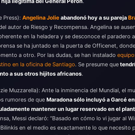
a hija ilegítima del General Perón
.
e Press):
Angelina Jolie
abandonó hoy a su pareja
Br
 del autor de Riesgo y Recompensa. Angelina se ause
herente en la heladera y se desconoce el paradero ac
rensa se ha juntado en la puerta de Officenet, donde
mento a otro. Por las dudas, se han instalado
equipo
tino en la oficina de Santiago
. Se presume que
tendrí
nto a sus otros hijitos africanos
.
e Muzzarella): Ante la inminencia del Mundial, el mu
os rumores de que
Maradona sólo incluyó a Garcé en
uladamente mantener un lugar reservado en el plant
nsa, Messi declaró: “Basado en cómo lo vi jugar al Wi
e Bilinkis en el medio es exactamente lo que necesito 