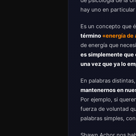
de psicología de la U
hay uno en particular
Es un concepto que é
término
«energía de 
de energía que neces
es simplemente que 
una vez que ya lo e
En palabras distintas
mantenernos en nuest
Por ejemplo, si quere
fuerza de voluntad qu
palabras simples, con 
Shawn Achor nos ha