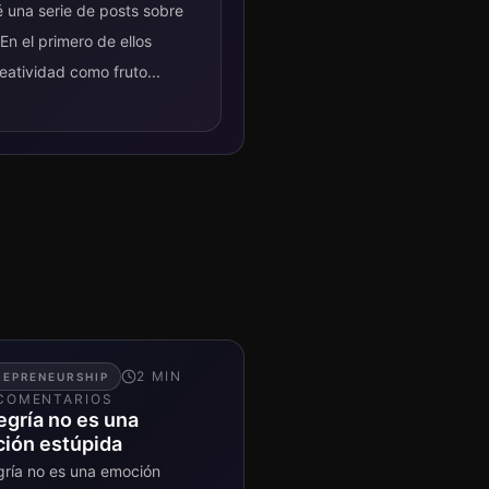
é una serie de posts sobre
 En el primero de ellos
reatividad como fruto...
2
MIN
REPRENEURSHIP
COMENTARIO
S
egría no es una
ión estúpida
gría no es una emoción