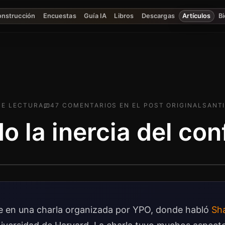
onstrucción
Encuestas
Guía IA
Libros
Descargas
Artículos
Bi
E LECTURA
47
COMENTARIO
S
EN EL POST ORIGINAL
SANTI
 la inercia del con
e en una charla organizada por YPO, donde habló
Sh