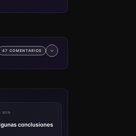
47
COMENTARIO
S
6
MIN
 algunas conclusiones