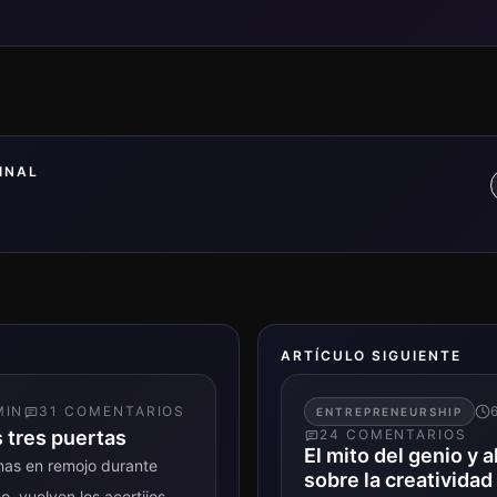
INAL
ARTÍCULO SIGUIENTE
IN
31
COMENTARIO
S
ENTREPRENEURSHIP
 tres puertas
24
COMENTARIO
S
El mito del genio y
nas en remojo durante
sobre la creatividad
o, vuelven los acertijos