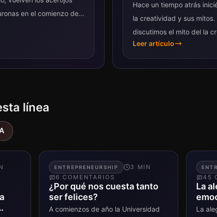
Hace un tiempo atrás inici
uronas en el comienzo del
la creatividad y sus mitos.
discutimos el mito del la c
Leer artículo
esta línea
A
N
3
MIN
ENTREPRENEURSHIP
ENT
6
COMENTARIO
S
45
¿Por qué nos cuesta tanto
La al
La
ser felices?
emoc
A comienzos de año la Universidad
La ale