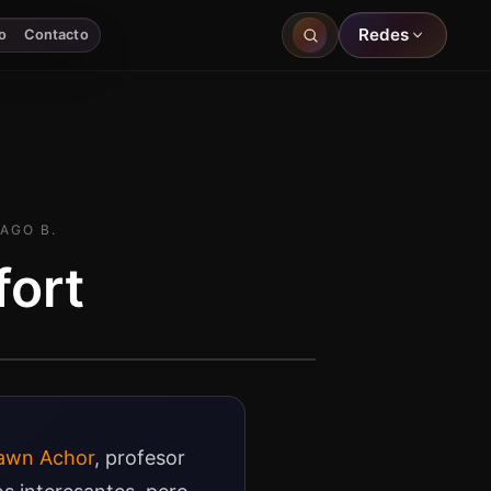
Redes
o
Contacto
AGO B.
fort
awn Achor
, profesor