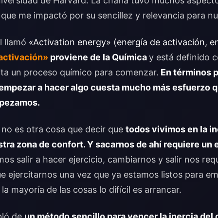
niversidad de Harvard. La charla tuvo muchos aspecto
 que me impactó por su sencillez y relevancia para nu
l llamó
«Activation energy» (energía de activación, e
activación»
proviene de la Química
y está definido 
ita un proceso químico para comenzar.
En términos p
empezar a hacer algo cuesta mucho más esfuerzo q
mpezamos.
, no es otra cosa que decir que
todos vivimos en la in
ra zona de confort. Y sacarnos de ahí requiere un 
mos salir a hacer ejercicio, cambiarnos y salir nos r
e ejercitarnos una vez que ya estamos listos para em
la mayoría de las cosas lo difícil es arrancar.
bló de
un método sencillo para vencer la inercia del 