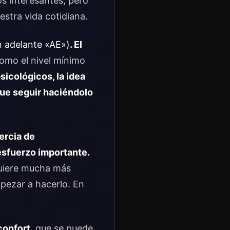
s interesantes, pero
estra vida cotidiana.
n adelante «AE»)
. El
como el nivel mínimo
sicológicos, la idea
ue seguir haciéndolo
ercia de
esfuerzo importante.
equiere mucha más
pezar a hacerlo. En
confort
, que se puede