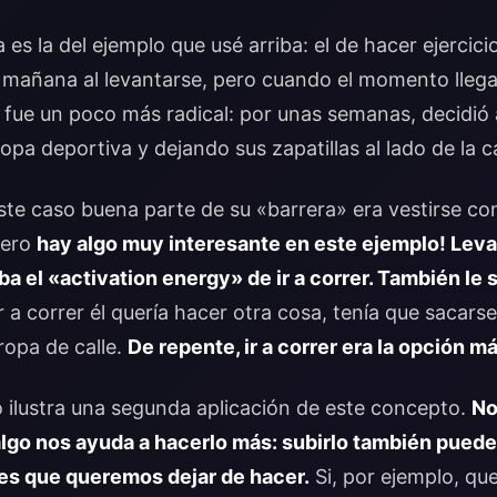
 es la del ejemplo que usé arriba: el de hacer ejercic
 mañana al levantarse, pero cuando el momento llega
 fue un poco más radical: por unas semanas, decidió
ropa deportiva y dejando sus zapatillas al lado de la 
ste caso buena parte de su «barrera» era vestirse co
Pero
hay algo muy interesante en este ejemplo! Levan
ba el «activation energy» de ir a correr. También le s
r a correr él quería hacer otra cosa, tenía que sacars
ropa de calle.
De repente, ir a correr era la opción 
 ilustra una segunda aplicación de este concepto.
No
algo nos ayuda a hacerlo más: subirlo también puede
s que queremos dejar de hacer.
Si, por ejemplo, q