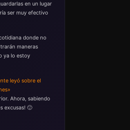
guardarlas en un lugar
ría ser muy efectivo
 cotidiana donde no
ntrarán maneras
o ya lo estoy
te leyó sobre el
ones»
rior. Ahora, sabiendo
s excusas! 🙂