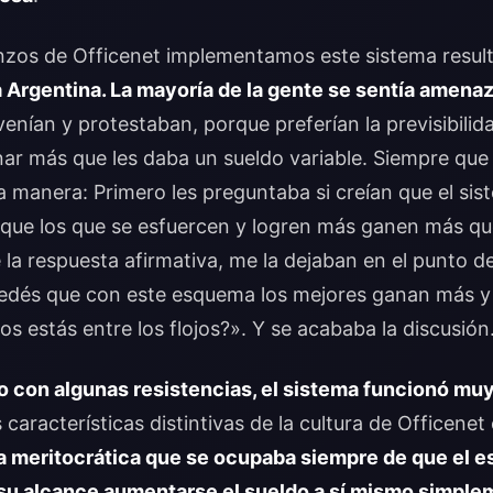
nzos de Officenet implementamos este sistema resu
la Argentina. La mayoría de la gente se sentía amena
nían y protestaban, porque preferían la previsibilida
nar más que les daba un sueldo variable. Siempre que
 manera: Primero les preguntaba si creían que el sis
que los que se esfuercen y logren más ganen más q
la respuesta afirmativa, me la dejaban en el punto d
edés que con este esquema los mejores ganan más y
os estás entre los flojos?». Y se acababa la discusión
 con algunas resistencias, el sistema funcionó muy
características distintivas de la cultura de Officene
 meritocrática que se ocupaba siempre de que el e
 su alcance aumentarse el sueldo a sí mismo simpl