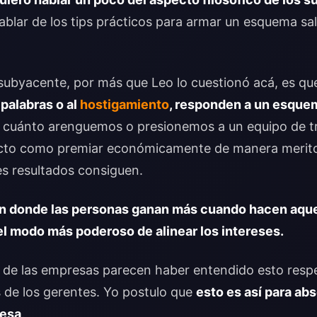
ablar de los tips prácticos para armar un esquema sala
 subyacente, por más que Leo lo cuestionó acá, es q
palabras o al
hostigamiento
, responden a un esquem
 cuánto arenguemos o presionemos a un equipo de t
cto como premiar económicamente de manera merito
es resultados consiguen.
ón donde las personas ganan más cuando hacen aque
 el modo más poderoso de alinear los intereses.
a de las empresas parecen haber entendido esto resp
 de los gerentes. Yo postulo que
esto es así para ab
resa
.