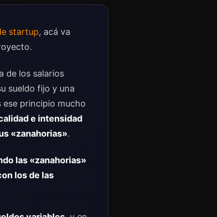
de startup
, acá va
royecto.
 de los salarios
u sueldo fijo y una
s ese principio mucho
 calidad e intensidad
sus «zanahorias»
.
ando las «zanahorias»
con los de las
ueldos variables
, y en