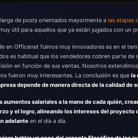
 larga de posts orientados mayormente a
las etapas 
muy útil para aquellos que ya están jugados con un p
e en Officenet fuimos muy innovadores es en el tema
ados es habitual que los vendedores cobren parte de s
misión en función de sus ventas. Nosotros extendimo
ados fueron muy interesantes. La conclusión es que
la
mpresa depende de manera directa de la calidad de 
os aumentos salariales a la mano de cada quién, cre
zo y el logro, alineando los intereses del proyecto 
an adelante
en el día a día.
uiero hablar un poco del aspecto filosófico de los s