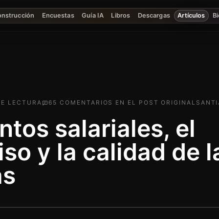
onstrucción
Encuestas
Guía IA
Libros
Descargas
Artículos
Bi
E LECTURA
65
COMENTARIO
S
EN EL POST ORIGINAL
SANTI
tos salariales, el
o y la calidad de l
as