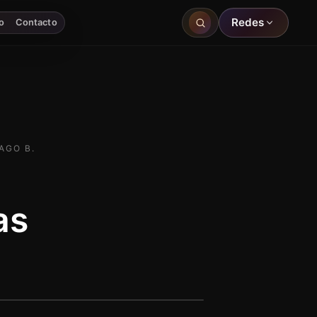
Redes
o
Contacto
AGO B.
as