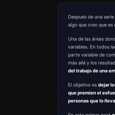
Después de una serie
algo que creo que es 
Una de las áreas dond
variables. En todos l
parte variable de co
más allá y los result
del trabajo de una e
El objetivo es
dejar l
que premien el esfuer
personas que lo llev
En este primer post
q