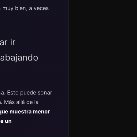
 muy bien, a veces
r ir
rabajando
a. Esto puede sonar
 Más allá de la
 que muestra menor
ge un