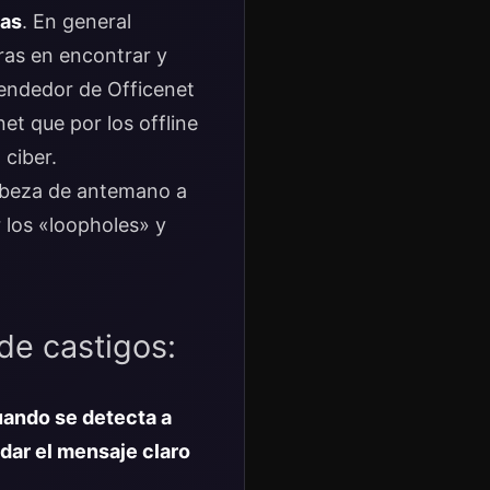
das
. En general
ras en encontrar y
vendedor de Officenet
t que por los offline
 ciber.
beza de antemano a
 los «loopholes» y
de castigos:
ando se detecta a
dar el mensaje claro