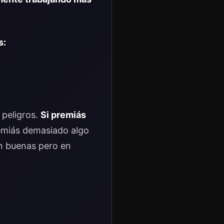
s:
 peligros.
Si premiás
remiás demasiado algo
n buenas pero en