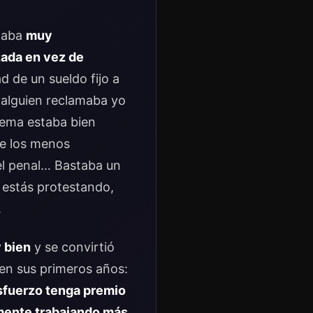
ltaba
muy
zada en vez de
d de un sueldo fijo a
 alguien reclamaba yo
tema estaba bien
ue los menos
el penal… Bastaba un
 estás protestando,
.
 bien
y se convirtió
t en sus primeros años:
sfuerzo tenga premio
emente trabajando más