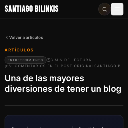
SANTIAGO BILINKIS
Abri
Volver a artículos
ARTÍCULOS
3
MIN
DE LECTURA
ENTRETENIMIENTO
61
COMENTARIO
S
EN EL POST ORIGINAL
SANTIAGO B.
Una de las mayores
diversiones de tener un blog