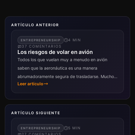
ARTÍCULO ANTERIOR
4
MIN
ENTREPRENEURSHIP
37
COMENTARIO
S
Los riesgos de volar en avión
Todos los que vuelan muy a menudo en avión
saben que la aeronáutica es una manera
abrumadoramente segura de trasladarse. Mucho
Leer artículo
más segura que cualquiera de sus...
ARTÍCULO SIGUIENTE
5
MIN
ENTREPRENEURSHIP
27
COMENTARIO
S