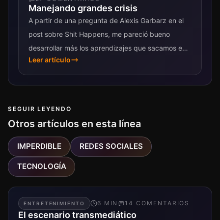
Manejando grandes crisis
A partir de una pregunta de Alexis Garbarz en el
post sobre Shit Happens, me pareció bueno
desarrollar más los aprendizajes que sacamos en
Leer artículo
Officenet sobre manejo de crisis...
SEGUIR LEYENDO
Otros artículos en esta línea
IMPERDIBLE
REDES SOCIALES
TECNOLOGÍA
6
MIN
14
COMENTARIO
S
ENTRETENIMIENTO
El escenario transmediático