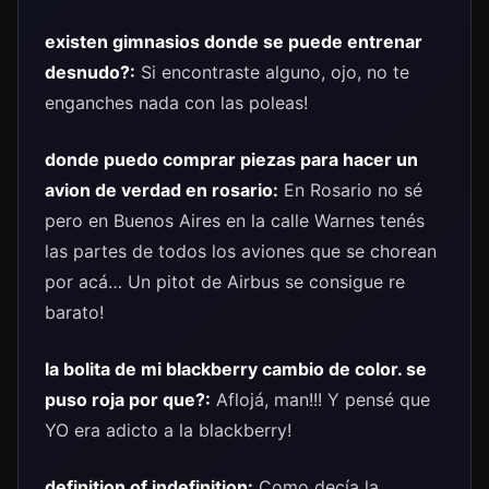
existen gimnasios donde se puede entrenar
desnudo?:
Si encontraste alguno, ojo, no te
enganches nada con las poleas!
donde puedo comprar piezas para hacer un
avion de verdad en rosario:
En Rosario no sé
pero en Buenos Aires en la calle Warnes tenés
las partes de todos los aviones que se chorean
por acá… Un pitot de Airbus se consigue re
barato!
la bolita de mi blackberry cambio de color. se
puso roja por que?:
Aflojá, man!!! Y pensé que
YO era adicto a la blackberry!
definition of indefinition:
Como decía la