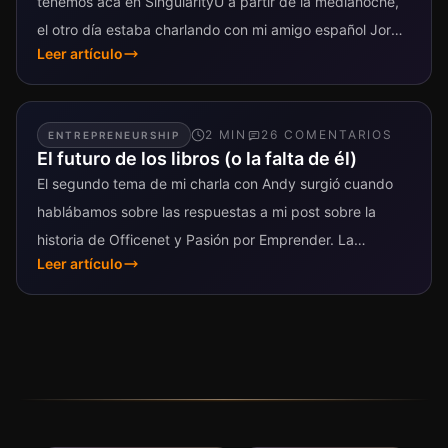
tenemos acá en SingularityU a partir de la medianoche,
el otro día estaba charlando con mi amigo español Jorge
Leer artículo
Juan Fernández y...
2
MIN
26
COMENTARIO
S
ENTREPRENEURSHIP
El futuro de los libros (o la falta de él)
El segundo tema de mi charla con Andy surgió cuando
hablábamos sobre las respuestas a mi post sobre la
historia de Officenet y Pasión por Emprender. La
Leer artículo
mayoría...