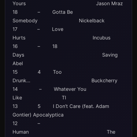
Yours Jason Mraz
18 – Gotta Be
Somebody Nickelback
17 – Love
Hurts Incubus
16 – 18
Days Saving
Abel
15 4 Too
Drunk… Buckcherry
14 – Whatever You
Like TI
13 5 I Don’t Care (feat. Adam
Gontier) Apocalyptica
12 –
Human The