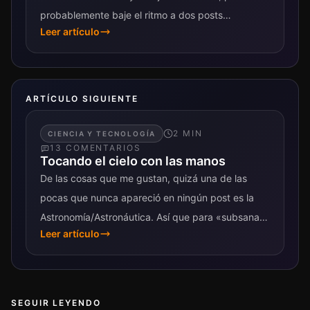
probablemente baje el ritmo a dos posts
Leer artículo
semanales hasta...
ARTÍCULO SIGUIENTE
2
MIN
CIENCIA Y TECNOLOGÍA
13
COMENTARIO
S
Tocando el cielo con las manos
De las cosas que me gustan, quizá una de las
pocas que nunca apareció en ningún post es la
Astronomía/Astronáutica. Así que para «subsanar»
Leer artículo
esa omisión, quiero compartir...
SEGUIR LEYENDO