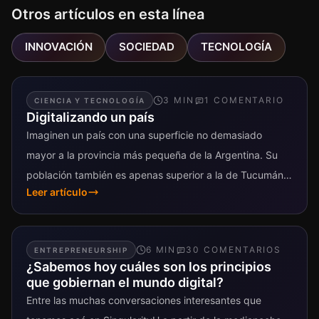
Otros artículos en esta línea
INNOVACIÓN
SOCIEDAD
TECNOLOGÍA
3
MIN
1
COMENTARIO
CIENCIA Y TECNOLOGÍA
Digitalizando un país
Imaginen un país con una superficie no demasiado
mayor a la provincia más pequeña de la Argentina. Su
población también es apenas superior a la de Tucumán.
Leer artículo
Y...
6
MIN
30
COMENTARIO
S
ENTREPRENEURSHIP
¿Sabemos hoy cuáles son los principios
que gobiernan el mundo digital?
Entre las muchas conversaciones interesantes que