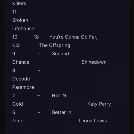
Killers
11 –
Broken
Lifehouse
10 18 You’re Gonna Go Far,
Kid The Offspring
9 – Second
Chance Shinedown
8 –
Decode
Paramore
7 – Hot ‘N
Cold Katy Perry
6 – Better In
Time Leona Lewis