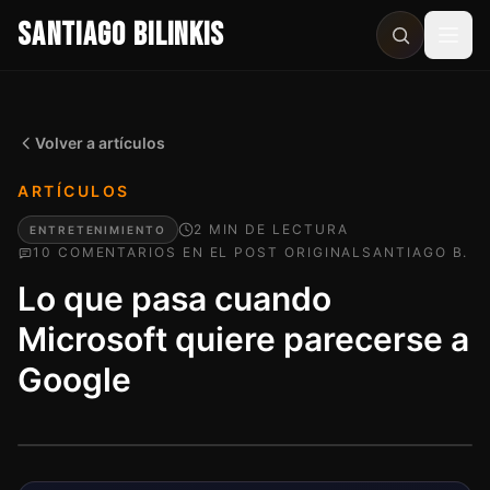
SANTIAGO BILINKIS
Abri
Volver a artículos
ARTÍCULOS
2
MIN
DE LECTURA
ENTRETENIMIENTO
10
COMENTARIO
S
EN EL POST ORIGINAL
SANTIAGO B.
Lo que pasa cuando
Microsoft quiere parecerse a
Google