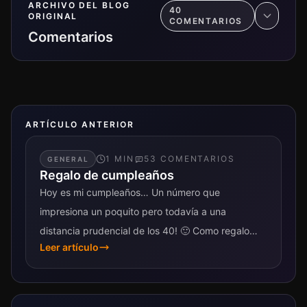
ARCHIVO DEL BLOG
40
ORIGINAL
COMENTARIO
S
Comentarios
ARTÍCULO ANTERIOR
1
MIN
53
COMENTARIO
S
GENERAL
Regalo de cumpleaños
Hoy es mi cumpleaños… Un número que
impresiona un poquito pero todavía a una
distancia prudencial de los 40! 🙂 Como regalo
Leer artículo
para mí y para ustedes quiero...