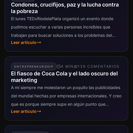
Condones, crucifijos, paz y la lucha contra
la pobreza
El lunes TEDxRiodelaPlata organizó un evento donde
pudimos escuchar a varias personas increíbles que
trabajan para buscar soluciones a los problemas del
Leer artículo
mundo. Dentro de algunas semanas van...
4
MIN
139
COMENTARIO
S
ENTREPRENEURSHIP
El fiasco de Coca Cola y el lado oscuro del
marketing
A mí siempre me molestaron un poquito las publicidades
del mundial hechas por empresas internacionales. Y creo
que es porque siempre supe en algún punto que
Leer artículo
estaban «usando»...