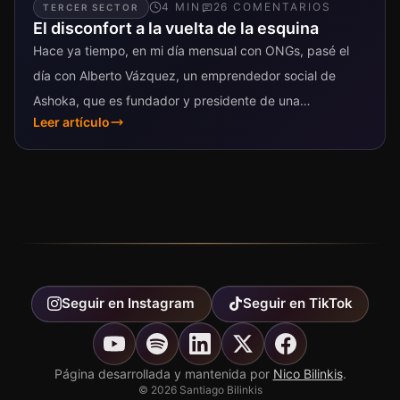
4
MIN
26
COMENTARIO
S
TERCER SECTOR
El disconfort a la vuelta de la esquina
Hace ya tiempo, en mi día mensual con ONGs, pasé el
día con Alberto Vázquez, un emprendedor social de
Ashoka, que es fundador y presidente de una
Leer artículo
Asociación...
Seguir en
Instagram
Seguir en
TikTok
Página desarrollada y mantenida por
Nico Bilinkis
.
©
2026
Santiago Bilinkis