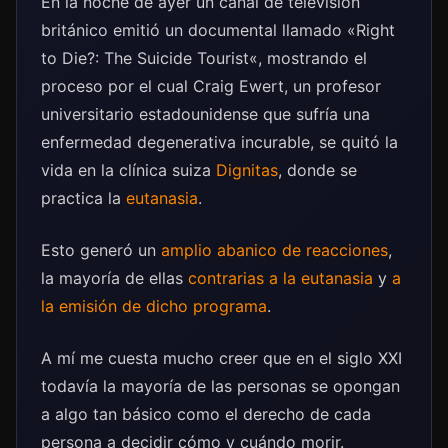
En la noche de ayer un canal de televisión
británico emitió un documental llamado «Right
to Die?: The Suicide Tourist«, mostrando el
proceso por el cual Craig Ewert, un profesor
universitario estadounidense que sufría una
enfermedad degenerativa incurable, se quitó la
vida en la clínica suiza
Dignitas
, donde se
practica la
eutanasia
.
Esto generó un
amplio abanico de reacciones
,
la mayoría de ellas
contrarias a la eutanasia
y
a
la emisión de dicho programa
.
A mí me cuesta mucho creer que en el siglo XXI
todavía la mayoría de las personas se opongan
a algo tan básico como el derecho de cada
persona a decidir cómo y cuándo morir.