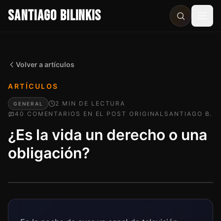
SANTIAGO BILINKIS
Abri
Volver a artículos
ARTÍCULOS
2
MIN
DE LECTURA
GENERAL
40
COMENTARIO
S
EN EL POST ORIGINAL
SANTIAGO B.
¿Es la vida un derecho o una
obligación?