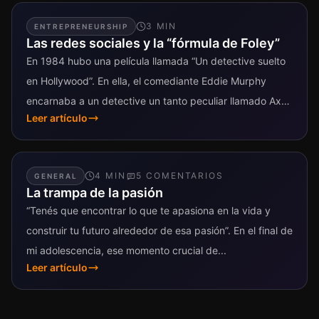
3
MIN
ENTREPRENEURSHIP
Las redes sociales y la “fórmula de Foley”
En 1984 hubo una película llamada “Un detective suelto
en Hollywood”. En ella, el comediante Eddie Murphy
encarnaba a un detective un tanto peculiar llamado Axel
Leer artículo
Foley. Foley no...
4
MIN
5
COMENTARIO
S
GENERAL
La trampa de la pasión
“Tenés que encontrar lo que te apasiona en la vida y
construir tu futuro alrededor de esa pasión”. En el final de
mi adolescencia, ese momento crucial de...
Leer artículo