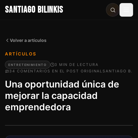
SANTIAGO BILINKIS
Abri
Volver a artículos
ARTÍCULOS
3
MIN
DE LECTURA
ENTRETENIMIENTO
34
COMENTARIO
S
EN EL POST ORIGINAL
SANTIAGO B.
Una oportunidad única de
mejorar la capacidad
emprendedora