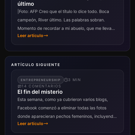
último
|Foto: AFP Creo que el título lo dice todo. Boca
campeón, River último. Las palabras sobran.
Momento de recordar a mi abuelo, que me llevaba
Leer artículo
a la cancha...
ARTÍCULO SIGUIENTE
3
MIN
ENTREPRENEURSHIP
14
COMENTARIO
S
El fin del misterio
Esta semana, como ya cubrieron varios blogs,
Facebook comenzó a eliminar todas las fotos
donde aparecieran pechos femeninos, incluyendo
Leer artículo
muchas escenas de madres amamantando a sus
bebés, porque...