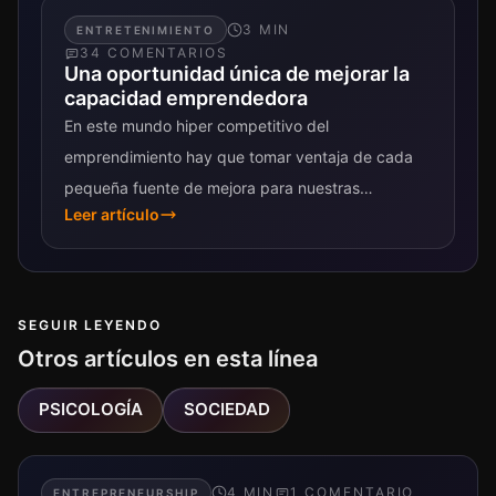
3
MIN
ENTRETENIMIENTO
34
COMENTARIO
S
Una oportunidad única de mejorar la
capacidad emprendedora
En este mundo hiper competitivo del
emprendimiento hay que tomar ventaja de cada
pequeña fuente de mejora para nuestras
Leer artículo
habilidades. Yo hace mucho que investigo el tema
y...
SEGUIR LEYENDO
Otros artículos en esta línea
PSICOLOGÍA
SOCIEDAD
4
MIN
1
COMENTARIO
ENTREPRENEURSHIP