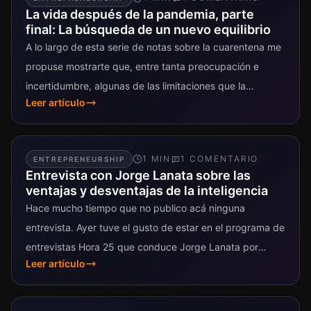
La vida después de la pandemia, parte
final: La búsqueda de un nuevo equilibrio
A lo largo de esta serie de notas sobre la cuarentena me
propuse mostrarte que, entre tanta preocupación e
incertidumbre, algunas de las limitaciones que la
Leer artículo
pandemia nos...
1
MIN
1
COMENTARIO
ENTREPRENEURSHIP
Entrevista con Jorge Lanata sobre las
ventajas y desventajas de la inteligencia
Hace mucho tiempo que no publico acá ninguna
entrevista. Ayer tuve el gusto de estar en el programa de
entrevistas Hora 25 que conduce Jorge Lanata por
Leer artículo
TN....