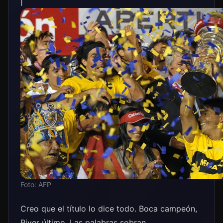
|
Foto: AFP
Creo que el título lo dice todo. Boca campeón,
River último. Las palabras sobran.