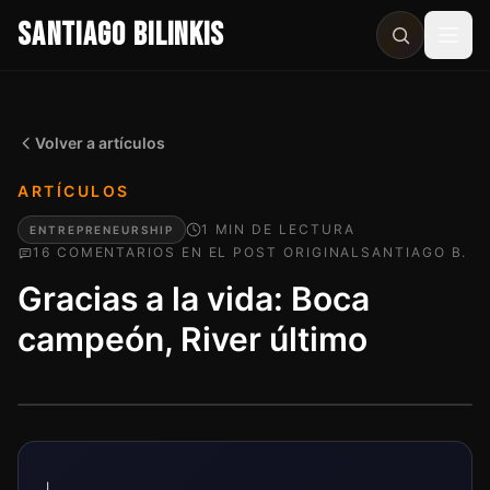
SANTIAGO BILINKIS
Abri
Volver a artículos
ARTÍCULOS
1
MIN
DE LECTURA
ENTREPRENEURSHIP
16
COMENTARIO
S
EN EL POST ORIGINAL
SANTIAGO B.
Gracias a la vida: Boca
campeón, River último