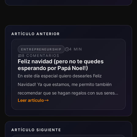
ARTÍCULO ANTERIOR
4
MIN
ENTREPRENEURSHIP
8
COMENTARIO
S
Feliz navidad (pero no te quedes
esperando por Papá Noel!)
En este día especial quiero desearles Feliz
Navidad! Ya que estamos, me permito también
recomendar que se hagan regalos con sus seres
Leer artículo
queridos pero no esperen que Papá Noel...
ARTÍCULO SIGUIENTE