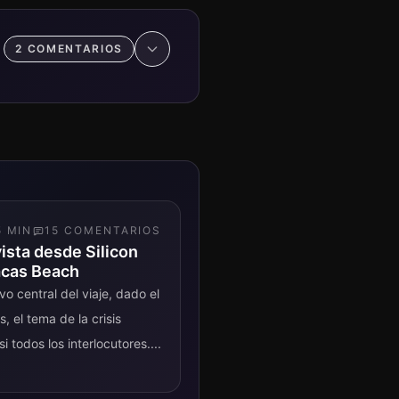
2
COMENTARIO
S
5
MIN
15
COMENTARIO
S
vista desde Silicon
acas Beach
vo central del viaje, dado el
, el tema de la crisis
i todos los interlocutores....