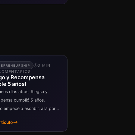
3
MIN
REPRENEURSHIP
OMENTARIO
S
go y Recompensa
le 5 años!
nos días atrás, Riegso y
pensa cumplió 5 años.
 empecé a escribir, allá por
dos del 2008, jamás pensé que
rtículo
 fuera a durar tanto...