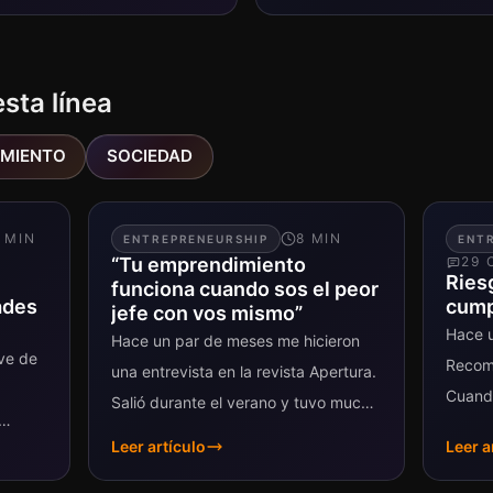
esta línea
IMIENTO
SOCIEDAD
MIN
8
MIN
ENTREPRENEURSHIP
ENT
“Tu emprendimiento
29
C
Ries
funciona cuando sos el peor
ades
cump
jefe con vos mismo”
Hace u
Hace un par de meses me hicieron
ve de
Recom
una entrevista en la revista Apertura.
Cuando
Salió durante el verano y tuvo mucha
media
repercusión en ese momento en las
Leer artículo
Leer a
el blog
redes sociales....
oyecto