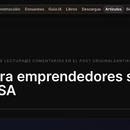
onstrucción
Encuestas
Guía IA
Libros
Descargas
Artículos
Bi
E LECTURA
2
COMENTARIO
S
EN EL POST ORIGINAL
SANTIA
ara emprendedores 
eSA