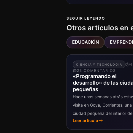
SEGUIR LEYENDO
Otros artículos en 
EDUCACIÓN
EMPREND
4
CIENCIA Y TECNOLOGÍA
25
COMENTARIO
S
«Programando el
desarrollo» de las ciud
pequeñas
Hace unas semanas atrás estu
visita en Goya, Corrientes, una
ciudad pequeña del interior de
Leer artículo
Argentina. Viajé hasta allá para
conocer y colaborar con un pr