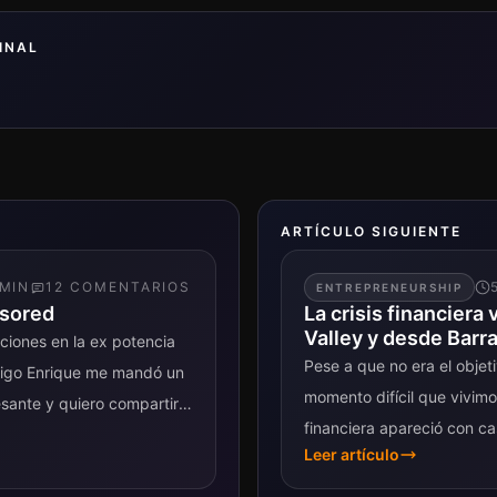
INAL
ARTÍCULO SIGUIENTE
MIN
12
COMENTARIO
S
ENTREPRENEURSHIP
nsored
La crisis financiera 
Valley y desde Barr
cciones en la ex potencia
Pese a que no era el objeti
igo Enrique me mandó un
momento difícil que vivimos
sante y quiero compartir
financiera apareció con cas
Leer artículo