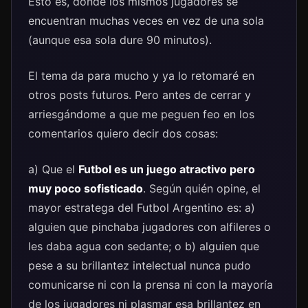
Esto es, donde los mismos jugadores se
encuentran muchas veces en vez de una sola
(aunque esa sola dure 90 minutos).
El tema da para mucho y ya lo retomaré en
otros posts futuros. Pero antes de cerrar y
arriesgándome a que me peguen feo en los
comentarios quiero decir dos cosas:
a) Que el
Futbol es un juego atractivo pero
muy poco sofisticado
. Según quién opine, el
mayor estratega del Futbol Argentino es: a)
alguien que pinchaba jugadores con alfileres o
les daba agua con sedante; o b) alguien que
pese a su brillantez intelectual nunca pudo
comunicarse ni con la prensa ni con la mayoría
de los jugadores ni plasmar esa brillantez en