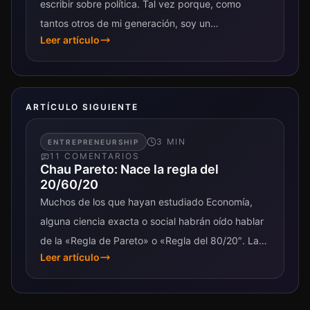
escribir sobre política. Tal vez porque, como
tantos otros de mi generación, soy un
Leer artículo
desencantado más. Y, sin embargo, acá...
ARTÍCULO SIGUIENTE
3
MIN
ENTREPRENEURSHIP
11
COMENTARIO
S
Chau Pareto: Nace la regla del
20/60/20
Muchos de los que hayan estudiado Economía,
alguna ciencia exacta o social habrán oído hablar
de la «Regla de Pareto» o «Regla del 80/20″. La
Leer artículo
regla surgió cuando...