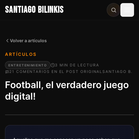
SANTIAGO BILINKIS
Abri
Volver a artículos
ARTÍCULOS
3
MIN
DE LECTURA
ENTRETENIMIENTO
21
COMENTARIO
S
EN EL POST ORIGINAL
SANTIAGO B.
Football, el verdadero juego
digital!