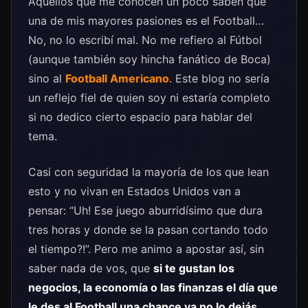
Aquellos que me conocen un poco saben que
una de mis mayores pasiones es el Football…
No, no lo escribí mal. No me refiero al Fútbol
(aunque también soy hincha fanático de Boca)
sino al
Football Americano
. Este blog no sería
un reflejo fiel de quien soy ni estaría completo
si no dedico cierto espacio para hablar del
tema.
Casi con seguridad la mayoría de los que lean
esto y no vivan en Estados Unidos van a
pensar: “Uh! Ese juego aburridísimo que dura
tres horas y donde se la pasan cortando todo
el tiempo?!”. Pero me animo a apostar así, sin
saber nada de vos, que
si te gustan los
negocios, la economía o las finanzas el día que
le des al Football una chance ya no lo dejás