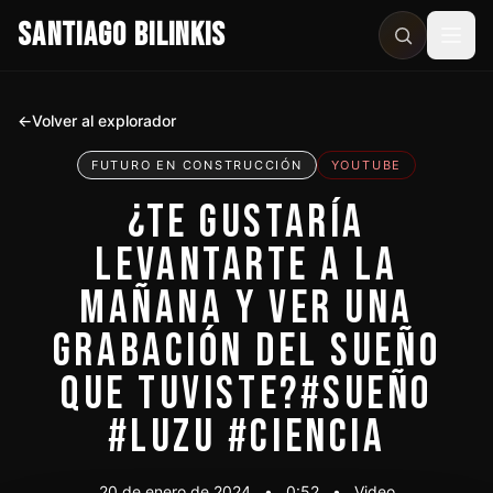
SANTIAGO BILINKIS
Abri
←
Volver al explorador
FUTURO EN CONSTRUCCIÓN
YOUTUBE
¿TE GUSTARÍA
LEVANTARTE A LA
MAÑANA Y VER UNA
GRABACIÓN DEL SUEÑO
QUE TUVISTE?#SUEÑO
#LUZU #CIENCIA
20 de enero de 2024
•
0:52
•
Video