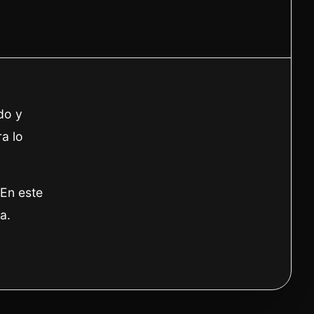
do y
a lo
.En este
a.