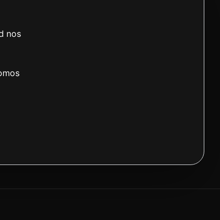
Like
Comentar
ad nos
somos