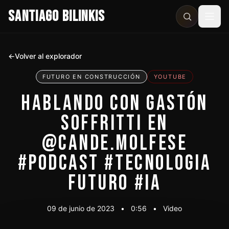
SANTIAGO BILINKIS
Abri
←
Volver al explorador
FUTURO EN CONSTRUCCIÓN
YOUTUBE
HABLANDO CON GASTÓN
SOFFRITTI EN
@CANDE.MOLFESE
#PODCAST #TECNOLOGIA
FUTURO #IA
09 de junio de 2023
•
0:56
•
Video