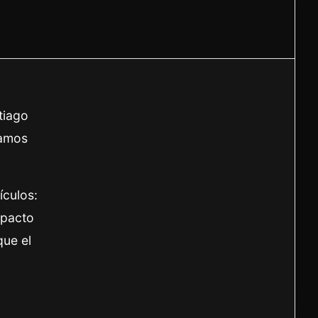
tiago
lamos
ículos:
mpacto
que el