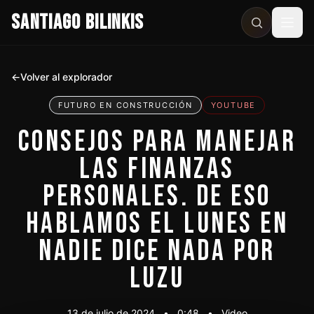
SANTIAGO BILINKIS
Abri
←
Volver al explorador
FUTURO EN CONSTRUCCIÓN
YOUTUBE
CONSEJOS PARA MANEJAR
LAS FINANZAS
PERSONALES. DE ESO
HABLAMOS EL LUNES EN
NADIE DICE NADA POR
LUZU
13 de julio de 2024
•
0:48
•
Video