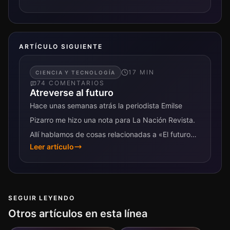
ARTÍCULO SIGUIENTE
17
MIN
CIENCIA Y TECNOLOGÍA
74
COMENTARIO
S
Atreverse al futuro
Hace unas semanas atrás la periodista Emilse
Pizarro me hizo una nota para La Nación Revista.
Allí hablamos de cosas relacionadas a «El futuro
Leer artículo
del futuro» para ser...
SEGUIR LEYENDO
Otros artículos en esta línea