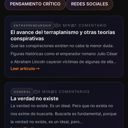
PENSAMIENTO CRÍTICO
REDES SOCIALES
3
MIN
1
COMENTARIO
ENTREPRENEURSHIP
El avance del terraplanismo y otras teorías
conspirativas
Que las conspiraciones existen no cabe la menor duda.
Figuras históricas como el emperador romano Julio César
o Abraham Lincoln cayeron víctimas de algunas de ellas.
Leer artículo
Pero por...
3
MIN
3
COMENTARIO
S
GENERAL
La verdad no existe
La verdad no existe. Es un ideal. Pero que no exista no
nos exime de buscarla. Buscarla es fundamental, porque
la verdad no existe, es un ideal, pero...