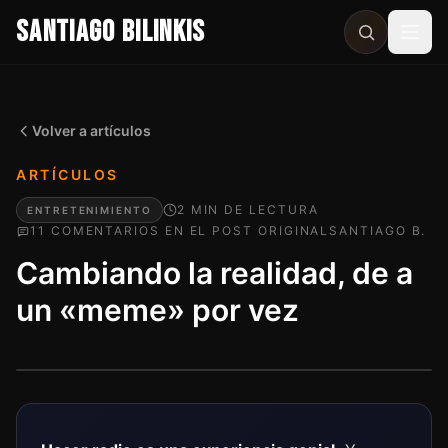
SANTIAGO BILINKIS
Abri
Volver a artículos
ARTÍCULOS
2
MIN
DE LECTURA
ENTRETENIMIENTO
11
COMENTARIO
S
EN EL POST ORIGINAL
SANTIAGO B.
Cambiando la realidad, de a
un «meme» por vez