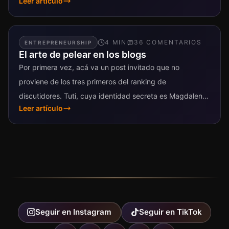
Leer artículo
4
MIN
36
COMENTARIO
S
ENTREPRENEURSHIP
El arte de pelear en los blogs
Por primera vez, acá va un post invitado que no
proviene de los tres primeros del ranking de
discutidores. Tuti, cuya identidad secreta es Magdalena
Leer artículo
Day, fue la...
Seguir en
Instagram
Seguir en
TikTok