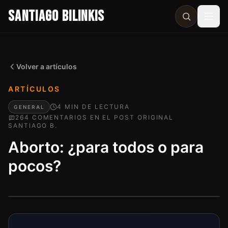
SANTIAGO BILINKIS
Abri
Volver a artículos
ARTÍCULOS
4
MIN
DE LECTURA
GENERAL
264
COMENTARIO
S
EN EL POST ORIGINAL
SANTIAGO B.
Aborto: ¿para todos o para
pocos?