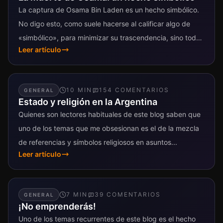
La captura de Osama Bin Laden es un hecho simbólico.
No digo esto, como suele hacerse al calificar algo de
«simbólico», para minimizar su trascendencia, sino todo
Leer artículo
lo...
10
MIN
154
COMENTARIO
S
GENERAL
Estado y religión en la Argentina
Quienes son lectores habituales de este blog saben que
uno de los temas que me obsesionan es el de la mezcla
de referencias y símbolos religiosos en asuntos...
Leer artículo
7
MIN
39
COMENTARIO
S
GENERAL
¡No emprenderás!
Uno de los temas recurrentes de este blog es el hecho