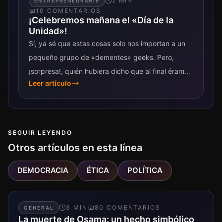
2
MIN
ENTREPRENEURSHIP
10
COMENTARIO
S
¡Celebremos mañana el «Día de la
Unidad»!
Sí, ya sé que estas cosas solo nos importan a un
pequeño grupo de «dementes» geeks. Pero,
¡sorpresa!, quién hubiera dicho que al final éramos
Leer artículo
tantos los locos...
SEGUIR LEYENDO
Otros artículos en esta línea
DEMOCRACIA
ÉTICA
POLÍTICA
3
MIN
80
COMENTARIO
S
GENERAL
La muerte de Osama: un hecho simbólico