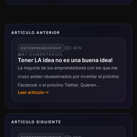
ARTÍCULO ANTERIOR
2
MIN
ENTREPRENEURSHIP
47
COMENTARIO
S
Tener LA idea no es una buena idea!
La mayoría de los emprendedores con los que me
cruzo andan obsesionados por inventar el próximo
Facebook o el próximo Twitter. Quieren
Leer artículo
desesperadamente inspirarse, encontrar la
respuesta y...
ARTÍCULO SIGUIENTE