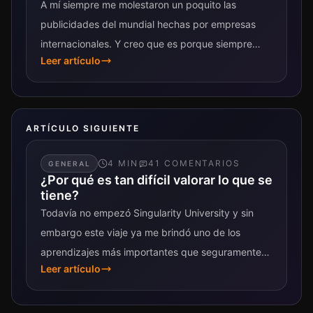
A mí siempre me molestaron un poquito las
publicidades del mundial hechas por empresas
internacionales. Y creo que es porque siempre
Leer artículo
supe en algún punto que estaban «usando»...
ARTÍCULO SIGUIENTE
4
MIN
41
COMENTARIO
S
GENERAL
¿Por qué es tan difícil valorar lo que se
tiene?
Todavía no empezó Singularity University y sin
embargo este viaje ya me brindó uno de los
aprendizajes más importantes que seguramente
Leer artículo
obtenga de esta experiencia. Es más, para...