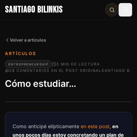
SANTIAGO BILINKIS
Abri
Volver a artículos
ARTÍCULOS
3
MIN
DE LECTURA
ENTREPRENEURSHIP
38
COMENTARIO
S
EN EL POST ORIGINAL
SANTIAGO B.
Cómo estudiar…
Como anticipé elípticamente
en este post
,
en
unos pocos días estoy concretando un plan de