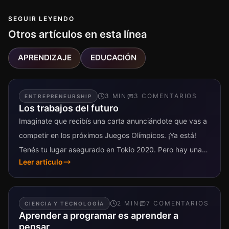
SEGUIR LEYENDO
Otros artículos en esta línea
APRENDIZAJE
EDUCACIÓN
3
MIN
3
COMENTARIO
S
ENTREPRENEURSHIP
Los trabajos del futuro
Imaginate que recibís una carta anunciándote que vas a
competir en los próximos Juegos Olímpicos. ¡Ya está!
Tenés tu lugar asegurado en Tokio 2020. Pero hay una
Leer artículo
salvedad:...
2
MIN
7
COMENTARIO
S
CIENCIA Y TECNOLOGÍA
Aprender a programar es aprender a
pensar