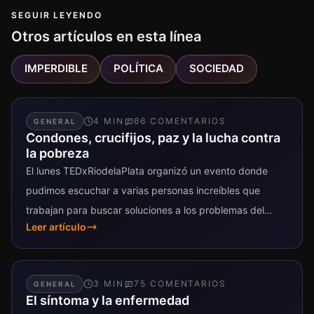
SEGUIR LEYENDO
Otros artículos en esta línea
IMPERDIBLE
POLÍTICA
SOCIEDAD
4
MIN
66
COMENTARIO
S
GENERAL
Condones, crucifijos, paz y la lucha contra
la pobreza
El lunes TEDxRiodelaPlata organizó un evento donde
pudimos escuchar a varias personas increíbles que
trabajan para buscar soluciones a los problemas del
Leer artículo
mundo. Dentro de algunas semanas van...
3
MIN
75
COMENTARIO
S
GENERAL
El síntoma y la enfermedad