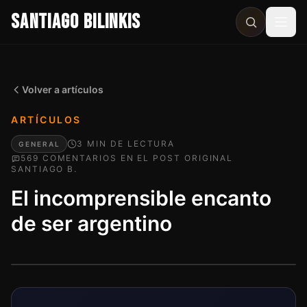
SANTIAGO BILINKIS
Abri
Volver a artículos
ARTÍCULOS
3
MIN
DE LECTURA
GENERAL
569
COMENTARIO
S
EN EL POST ORIGINAL
SANTIAGO B.
El incomprensible encanto
de ser argentino