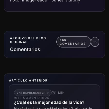
ARCHIVO DEL BLOG
569
ORIGINAL
COMENTARIO
S
Comentarios
ARTÍCULO ANTERIOR
1
MIN
ENTREPRENEURSHIP
31
COMENTARIO
S
¿Cuál es la mejor edad de la vida?
No sé si será la proximidad de los 40, el aviso de