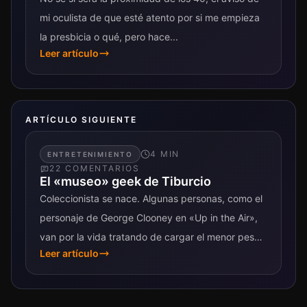
mi oculista de que esté atento por si me empieza
la presbicia o qué, pero hace...
Leer artículo
ARTÍCULO SIGUIENTE
4
MIN
ENTRETENIMIENTO
22
COMENTARIO
S
El «museo» geek de Tiburcio
Coleccionista se nace. Algunas personas, como el
personaje de George Clooney en «Up in the Air»,
van por la vida tratando de cargar el menor peso
Leer artículo
posible. Otros,...