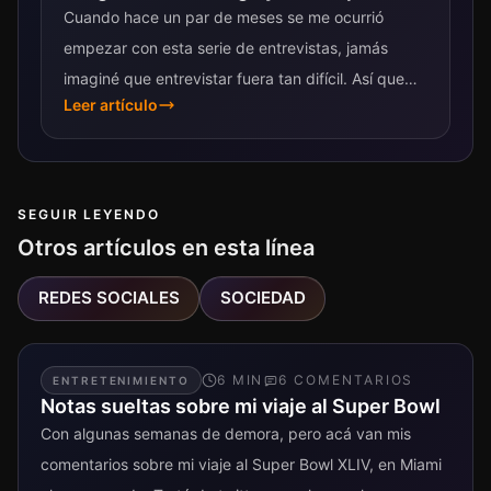
Cuando hace un par de meses se me ocurrió
empezar con esta serie de entrevistas, jamás
imaginé que entrevistar fuera tan difícil. Así que
Leer artículo
para mi primera entrevista...
SEGUIR LEYENDO
Otros artículos en esta línea
REDES SOCIALES
SOCIEDAD
6
MIN
6
COMENTARIO
S
ENTRETENIMIENTO
Notas sueltas sobre mi viaje al Super Bowl
Con algunas semanas de demora, pero acá van mis
comentarios sobre mi viaje al Super Bowl XLIV, en Miami