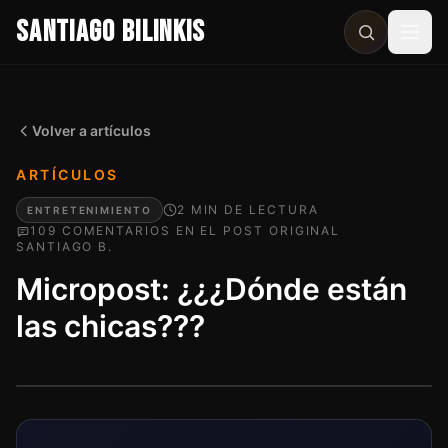
SANTIAGO BILINKIS
Abri
Volver a artículos
ARTÍCULOS
2
MIN
DE LECTURA
ENTRETENIMIENTO
109
COMENTARIO
S
EN EL POST ORIGINAL
SANTIAGO B.
Micropost: ¿¿¿Dónde están
las chicas???