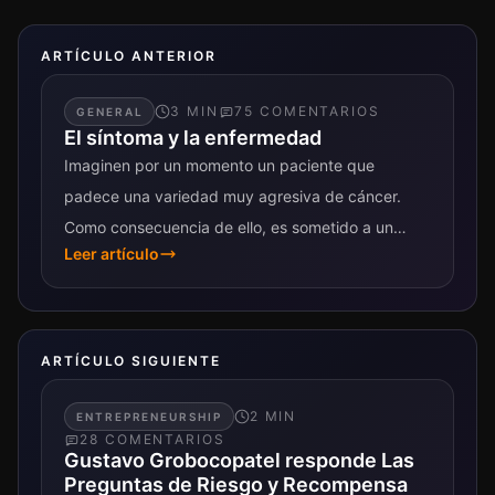
ARTÍCULO ANTERIOR
3
MIN
75
COMENTARIO
S
GENERAL
El síntoma y la enfermedad
Imaginen por un momento un paciente que
padece una variedad muy agresiva de cáncer.
Como consecuencia de ello, es sometido a un
Leer artículo
fuerte tratamiendo de quimioterapia que deja...
ARTÍCULO SIGUIENTE
2
MIN
ENTREPRENEURSHIP
28
COMENTARIO
S
Gustavo Grobocopatel responde Las
Preguntas de Riesgo y Recompensa