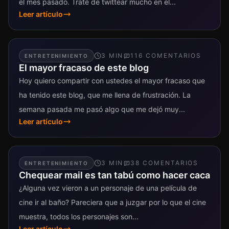
el mes pasado. Traté de twittear mucho en el...
Leer artículo
3
MIN
116
COMENTARIO
S
ENTRETENIMIENTO
El mayor fracaso de este blog
Hoy quiero compartir con ustedes el mayor fracaso que
ha tenido este blog, que me llena de frustración. La
semana pasada me pasó algo que me dejó muy...
Leer artículo
3
MIN
38
COMENTARIO
S
ENTRETENIMIENTO
Chequear mail es tan tabú como hacer caca
¿Alguna vez vieron a un personaje de una película de
cine ir al baño? Pareciera que a juzgar por lo que el cine
muestra, todos los personajes son...
Leer artículo